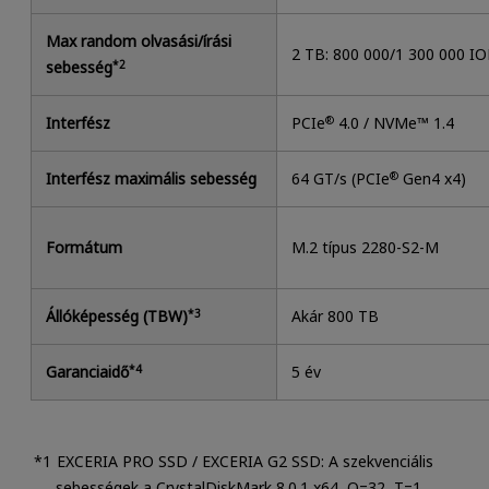
Max random olvasási/írási
2 TB: 800 000/1 300 000 I
sebesség
*2
Interfész
PCIe
®
4.0 / NVMe™ 1.4
Interfész maximális sebesség
64 GT/s (PCIe
®
Gen4 x4)
Formátum
M.2 típus 2280-S2-M
Állóképesség (TBW)
*3
Akár 800 TB
Garanciaidő
*4
5 év
EXCERIA PRO SSD / EXCERIA G2 SSD: A szekvenciális
sebességek a CrystalDiskMark 8.0.1 x64, Q=32, T=1