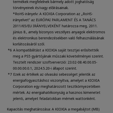
termékek megfelelnek bármely adott joghatóság
törvényeinek és/vagy előírásainak.
*RoHS-irányelv: A KIOXIA Corporation az „RoHS-
irányelvet” az EURÓPAI PARLAMENT ÉS A TANÁCS
2011/65/EU IRÁNYELVEKÉNT határozza meg, 2011.
június 8., amely bizonyos veszélyes anyagok elektromos
és elektronikus berendezésekben való felhasználásának
korlátozásáról szól.
A kompatibilitást a KIOXIA saját tesztjei erősítették
meg a PS5 gyártójának műszaki követelményei szerint.
Tesztelt rendszer szoftververzió: 23.02-08.40.00.05-
00.00.00.0.1, 2024.5.20-i állapot szerint.
Ezek az értékek az olvasási sebességet jelentik az
energiafogyasztáshoz viszonyítva, amelyet a KIOXIA
Corporation egy meghatározott tesztkörnyezetében
mértek. Az energiahatékonyság a hasznos kimenetet
jelenti, amelyet feladatokban mérnek wattonként.
Kapacitás meghatározása: A KIOXIA a megabájtot (MB)