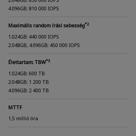
4.096GB: 810 000 IOPS
*2
Maximális random írási sebesség
1.024GB: 440 000 IOPS
2.048GB, 4.096GB: 450 000 IOPS
*3
Élettartam: TBW
1.024GB: 600 TB
2.048GB: 1 200 TB
4.096GB: 2 400 TB
MTTF
1,5 millió óra