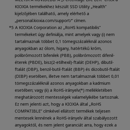
KIOXIA termékekhez készült SSD Utility „Health”
kijelzőjében található, amely elérhető a
„personal.kioxia.com/support/” címen.
A KIOXIA Corporation az „RoHS kompatibilis”
termékeket úgy definiálja, mint amelyek vagy (i) nem
tartalmaznak többet 0,1 tömegszázaléknál azonos
anyagokban az ólom, higany, hatértékű króm,
polibrómozott bifenilek (PBB), polibrómozott difenil-
éterek (PBDE), bisz(2-etilhexil)-ftalát (DEHP), dibutil-
ftalát (DBP), benzil-butil-ftalát (BBP) és diizobutil-ftalát
(DIBP) esetében, illetve nem tartalmaznak többet 0,01
tömegszázaléknál azonos anyagokban a kadmium
esetében; vagy (ii) a RoHS-irányelv(*) mellékletében
meghatározott mentességek valamelyikébe tartoznak.
Ez nem jelenti azt, hogy a KIOXIA által „RoHS
COMPATIBLE” címkével ellátott termékek teljesen
mentesek lennének a RoHS-irányelv által szabályozott
anyagoktól, és nem jelent garanciát arra, hogy ezek a