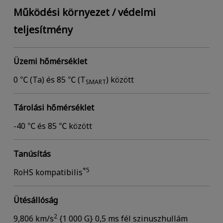
Működési környezet / védelmi
teljesítmény
Üzemi hőmérséklet
0 ℃ (Ta) és 85 ℃ (T
) között
SMART
Tárolási hőmérséklet
-40 ℃ és 85 ℃ között
Tanúsítás
*5
RoHS kompatibilis
Ütésállóság
2
9,806 km/s
{1 000 G} 0,5 ms fél szinuszhullám