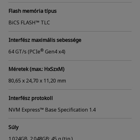
Flash memória típus
BiCS FLASH™ TLC
Interfész maximális sebessége
®
64 GT/s (PCIe
Gen4 x4)
Méretek (max.: HxSzxM)
80,65 x 24,70 x 11,20 mm
Interfész protokoll
NVM Express™ Base Specification 1.4
Súly
1.024GB, 2.048GB: 45 g (tip.)