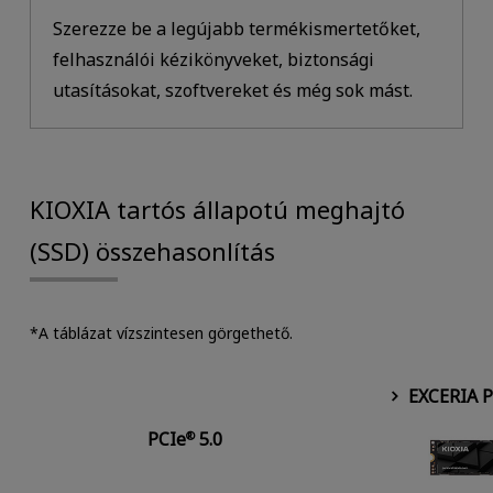
Szerezze be a legújabb termékismertetőket,
felhasználói kézikönyveket, biztonsági
utasításokat, szoftvereket és még sok mást.
KIOXIA tartós állapotú meghajtó
(SSD) összehasonlítás
*A táblázat vízszintesen görgethető.
EXCERIA 
PCIe
5.0
®