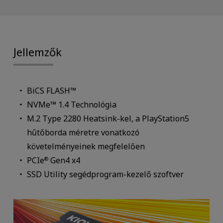
Jellemzők
BiCS FLASH™
NVMe™ 1.4 Technológia
M.2 Type 2280 Heatsink-kel, a PlayStation5
hűtőborda méretre vonatkozó
követelményeinek megfelelően
PCIe
Gen4 x4
®
SSD Utility segédprogram-kezelő szoftver