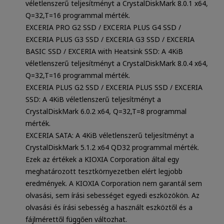
véletlenszerű teljesítményt a CrystalDiskMark 8.0.1 x64,
Q=32,T=16 programmal mérték.
EXCERIA PRO G2 SSD / EXCERIA PLUS G4 SSD /
EXCERIA PLUS G3 SSD / EXCERIA G3 SSD / EXCERIA
BASIC SSD / EXCERIA with Heatsink SSD: A 4KiB
véletlenszerű teljesítményt a CrystalDiskMark 8.0.4 x64,
Q=32,T=16 programmal mérték.
EXCERIA PLUS G2 SSD / EXCERIA PLUS SSD / EXCERIA
SSD: A 4KiB véletlenszerű teljesítményt a
CrystalDiskMark 6.0.2 x64, Q=32,T=8 programmal
mérték.
EXCERIA SATA: A 4KiB véletlenszerű teljesítményt a
CrystalDiskMark 5.1.2 x64 QD32 programmal mérték.
Ezek az értékek a KIOXIA Corporation által egy
meghatározott tesztkörnyezetben elért legjobb
eredmények. A KIOXIA Corporation nem garantál sem
olvasási, sem írási sebességet egyedi eszközökön. Az
olvasási és írási sebesség a használt eszköztől és a
fájlmérettől függően változhat.