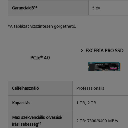
Garanciaidő
*4
5 év
*A táblázat vízszintesen görgethető.
EXCERIA PRO SSD
PCIe
4.0
®
Célfelhasználó
Professzionális
Kapacitás
1 TB, 2 TB
Max szekvenciális olvasási/
2 TB: 7300/6400 MB/s
írási sebesség
*1