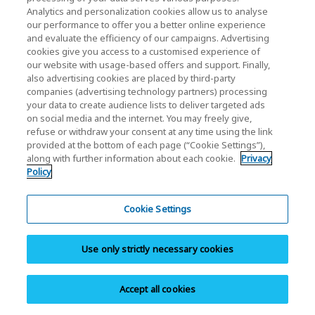
Analytics and personalization cookies allow us to analyse
Az MTTF (átlagos idő a meghibásodásig) nem garantálja
our performance to offer you a better online experience
vagy becsüli a termék élettartamát; ez sok termék átlagos
and evaluate the efficiency of our campaigns. Advertising
hibaarányához kapcsolódó statisztikai érték, amely nem
cookies give you access to a customised experience of
our website with usage-based offers and support. Finally,
feltétlenül tükrözi pontosan a tényleges működést. A
also advertising cookies are placed by third-party
termék tényleges élettartama eltérhet az MTTF-től.
companies (advertising technology partners) processing
your data to create audience lists to deliver targeted ads
A PCIe VDM (szállító által definiált üzenetek) NEM
on social media and the internet. You may freely give,
támogatott.
refuse or withdraw your consent at any time using the link
provided at the bottom of each page (“Cookie Settings”),
along with further information about each cookie.
Privacy
Az olvasási és írási sebesség a gazdagéptől, az olvasási és
Policy
írási feltételektől, valamint a fájlmérettől függően változhat.
A termékleírás és a dizájn előzetes értesítés nélkül
Cookie Settings
megváltoztatható.
Use only strictly necessary cookies
A termékképek dizájn modellt jeleníthetnek meg. A
tényleges termék változhat.
Accept all cookies
A véletlen adatvesztés elkerülése érdekében időközönként
készítsen biztonsági másolatot más adathordozókra. A