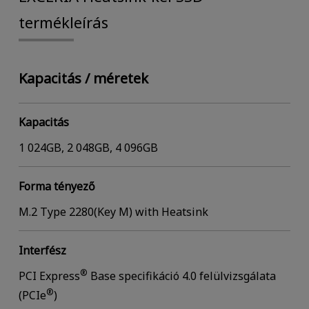
termékleírás
Kapacitás / méretek
Kapacitás
1 024GB, 2 048GB, 4 096GB
Forma tényező
M.2 Type 2280(Key M) with Heatsink
Interfész
®
PCI Express
Base specifikáció 4.0 felülvizsgálata
®
(PCIe
)