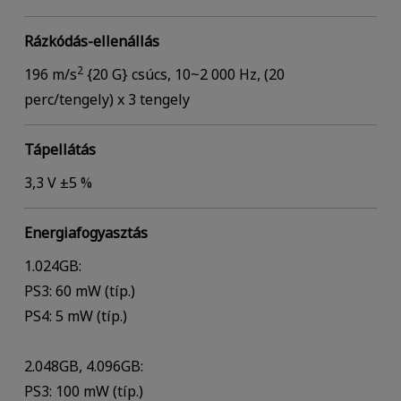
Rázkódás-ellenállás
2
196 m/s
{20 G} csúcs, 10~2 000 Hz, (20
perc/tengely) x 3 tengely
Tápellátás
3,3 V ±5 %
Energiafogyasztás
1.024GB:
PS3: 60 mW (típ.)
PS4: 5 mW (típ.)
2.048GB, 4.096GB:
PS3: 100 mW (típ.)