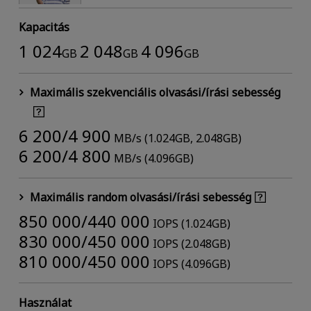
Kapacitás
1 024
2 048
4 096
GB
GB
GB
Maximális szekvenciális olvasási/írási sebesség
6 200/4 900
MB/s (1.024GB, 2.048GB)
6 200/4 800
MB/s (4.096GB)
Maximális random olvasási/írási sebesség
850 000/440 000
IOPS (1.024GB)
830 000/450 000
IOPS (2.048GB)
810 000/450 000
IOPS (4.096GB)
Használat