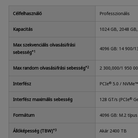
Célfelhasználó
Professzionális
Kapacitás
1024 GB, 2048 GB
Max szekvenciális olvasási/írási
4096 GB: 14 900/1
sebesség
*1
Max random olvasási/írási sebesség
*2
2 300,000/1 950 0
Interfész
PCIe
®
5.0 / NVMe™
Interfész maximális sebesség
128 GT/s (PCIe
®
Ge
Formátum
4096 GB: M.2 típu
Állóképesség (TBW)
*3
Akár 2400 TB