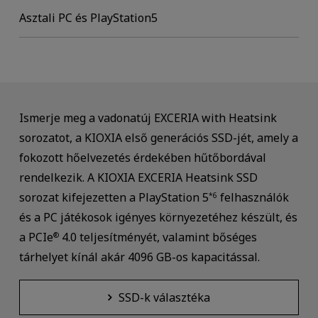
Asztali PC és PlayStation5
Ismerje meg a vadonatúj EXCERIA with Heatsink
sorozatot, a KIOXIA első generációs SSD-jét, amely a
fokozott hőelvezetés érdekében hűtőbordával
rendelkezik. A KIOXIA EXCERIA Heatsink SSD
sorozat kifejezetten a PlayStation 5
felhasználók
*6
és a PC játékosok igényes környezetéhez készült, és
a PCIe
4.0 teljesítményét, valamint bőséges
®
tárhelyet kínál akár 4096 GB-os kapacitással.
SSD-k választéka