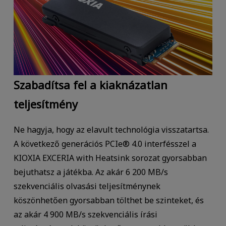
Szabadítsa fel a kiaknázatlan
teljesítmény
Ne hagyja, hogy az elavult technológia visszatartsa.
A következő generációs PCIe® 4.0 interfésszel a
KIOXIA EXCERIA with Heatsink sorozat gyorsabban
bejuthatsz a játékba. Az akár 6 200 MB/s
szekvenciális olvasási teljesítménynek
köszönhetően gyorsabban tölthet be szinteket, és
az akár 4 900 MB/s szekvenciális írási