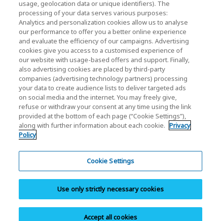
Relacje inwestorskie
usage, geolocation data or unique identifiers). The
processing of your data serves various purposes:
Analytics and personalization cookies allow us to analyse
our performance to offer you a better online experience
and evaluate the efficiency of our campaigns. Advertising
cookies give you access to a customised experience of
our website with usage-based offers and support. Finally,
also advertising cookies are placed by third-party
Polityka prywatności
companies (advertising technology partners) processing
your data to create audience lists to deliver targeted ads
Cookie Settings
on social media and the internet. You may freely give,
refuse or withdraw your consent at any time using the link
Regulamin
provided at the bottom of each page (“Cookie Settings”),
along with further information about each cookie.
Privacy
Znaki towarowe
Policy
Import równoległy i produkty podrabiane
Mapa strony
Cookie Settings
Regulacje Europejskie
Use only strictly necessary cookies
System zgłaszania nieprawidłowości
Stopka redakcyjna
Accept all cookies