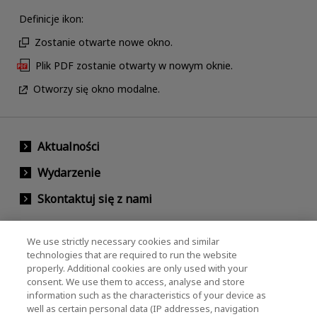
Definicje ikon:
Zostanie otwarte nowe okno.
Plik PDF zostanie otwarty w nowym oknie.
Otworzy się okno modalne.
Aktualności
Wydarzenie
Skontaktuj się z nami
We use strictly necessary cookies and similar
KIOXIA Holdings Corporation (Relacje
technologies that are required to run the website
properly. Additional cookies are only used with your
korporacyjne / inwestorskie)
consent. We use them to access, analyse and store
KIOXIA Holdings Corporation Home
information such as the characteristics of your device as
well as certain personal data (IP addresses, navigation