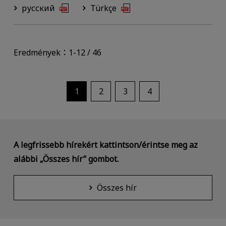
русский
Türkçe
Eredmények：1-12 / 46
1
2
3
4
A legfrissebb hírekért kattintson/érintse meg az
alábbi „Összes hír” gombot.
Összes hír