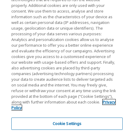
properly. Additional cookies are only used with your
Befektetői Kapcsolatok)
consent. We use them to access, analyse and store
KIOXIA Holdings Corporation Home
information such as the characteristics of your device as
well as certain personal data (IP addresses, navigation
Befektetői kapcsolatok
usage, geolocation data or unique identifiers). The
processing of your data serves various purposes:
Analytics and personalization cookies allow us to analyse
our performance to offer you a better online experience
and evaluate the efficiency of our campaigns. Advertising
cookies give you access to a customised experience of
our website with usage-based offers and support. Finally,
also advertising cookies are placed by third-party
Adatvédelmi szabályzat
companies (advertising technology partners) processing
your data to create audience lists to deliver targeted ads
Cookie Settings
on social media and the internet. You may freely give,
refuse or withdraw your consent at any time using the link
Felhasználási feltételek
provided at the bottom of each page (“Cookie Settings”),
along with further information about each cookie.
Privacy
Védjegyek
Policy
Párhuzamos importok és Hamisított áruk
Oldaltérkép
Cookie Settings
Európai rendeletek