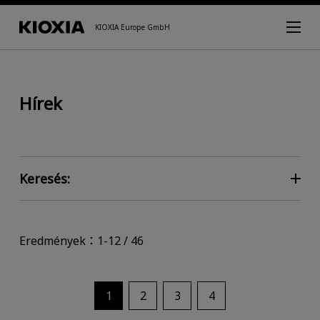
KIOXIA Europe GmbH
Hírek
Keresés:
Eredmények：1-12 / 46
1
2
3
4