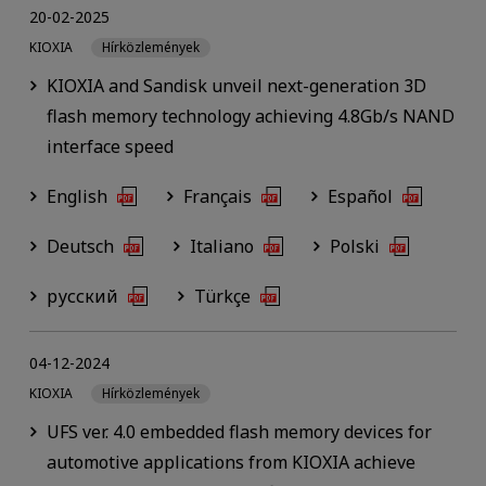
20-02-2025
KIOXIA
Hírközlemények
KIOXIA and Sandisk unveil next-generation 3D
flash memory technology achieving 4.8Gb/s NAND
interface speed
English
Français
Español
Deutsch
Italiano
Polski
русский
Türkçe
04-12-2024
KIOXIA
Hírközlemények
UFS ver. 4.0 embedded flash memory devices for
automotive applications from KIOXIA achieve