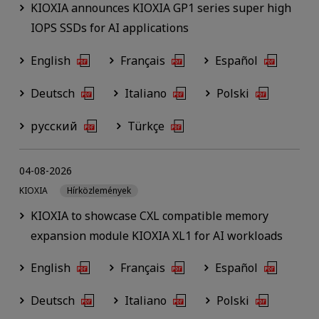
KIOXIA announces KIOXIA GP1 series super high
IOPS SSDs for AI applications
English
Français
Español
Deutsch
Italiano
Polski
русский
Türkçe
04-08-2026
KIOXIA
Hírközlemények
KIOXIA to showcase CXL compatible memory
expansion module KIOXIA XL1 for AI workloads
English
Français
Español
Deutsch
Italiano
Polski