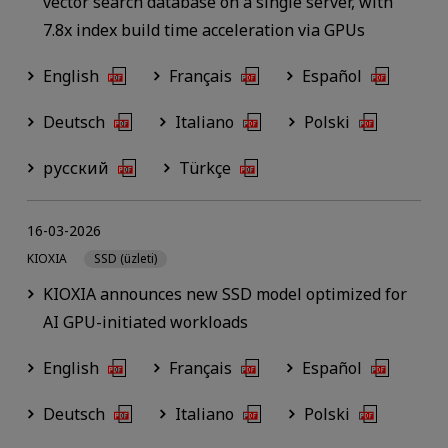
vector search database on a single server, with
7.8x index build time acceleration via GPUs
English
Français
Español
Deutsch
Italiano
Polski
русский
Türkçe
16-03-2026
KIOXIA
SSD (üzleti)
KIOXIA announces new SSD model optimized for
AI GPU-initiated workloads
English
Français
Español
Deutsch
Italiano
Polski