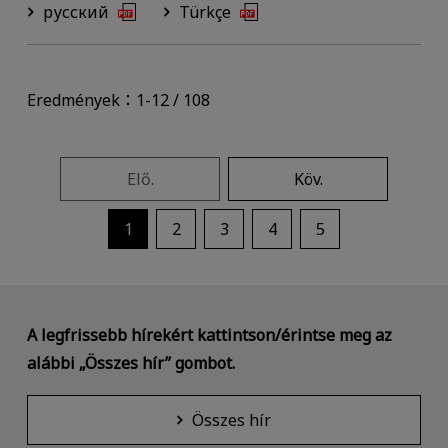
русский
Türkçe
Eredmények：1-12 / 108
Elő.
Köv.
1
2
3
4
5
A legfrissebb hírekért kattintson/érintse meg az
alábbi „Összes hír” gombot.
Összes hír