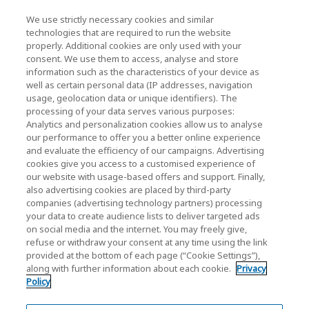
We use strictly necessary cookies and similar
KIOXIA Holdings Corporation (Vállalati /
technologies that are required to run the website
properly. Additional cookies are only used with your
Befektetői Kapcsolatok)
consent. We use them to access, analyse and store
KIOXIA Holdings Corporation Home
information such as the characteristics of your device as
well as certain personal data (IP addresses, navigation
Befektetői kapcsolatok
usage, geolocation data or unique identifiers). The
processing of your data serves various purposes:
Analytics and personalization cookies allow us to analyse
our performance to offer you a better online experience
and evaluate the efficiency of our campaigns. Advertising
cookies give you access to a customised experience of
our website with usage-based offers and support. Finally,
also advertising cookies are placed by third-party
Adatvédelmi szabályzat
companies (advertising technology partners) processing
your data to create audience lists to deliver targeted ads
Cookie Settings
on social media and the internet. You may freely give,
refuse or withdraw your consent at any time using the link
Felhasználási feltételek
provided at the bottom of each page (“Cookie Settings”),
along with further information about each cookie.
Privacy
Védjegyek
Policy
Párhuzamos importok és Hamisított áruk