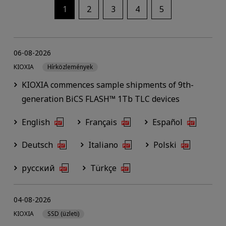
1
2
3
4
5
06-08-2026
KIOXIA
Hírközlemények
KIOXIA commences sample shipments of 9th-
generation BiCS FLASH™ 1Tb TLC devices
English
Français
Español
Deutsch
Italiano
Polski
русский
Türkçe
04-08-2026
KIOXIA
SSD (üzleti)