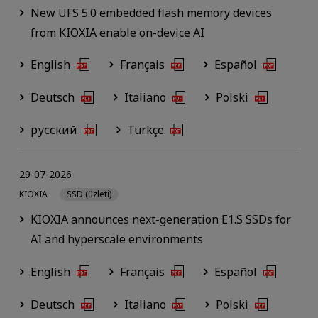
New UFS 5.0 embedded flash memory devices
from KIOXIA enable on-device AI
English
Français
Español
Deutsch
Italiano
Polski
русский
Türkçe
29-07-2026
KIOXIA
SSD (üzleti)
KIOXIA announces next-generation E1.S SSDs for
AI and hyperscale environments
English
Français
Español
Deutsch
Italiano
Polski