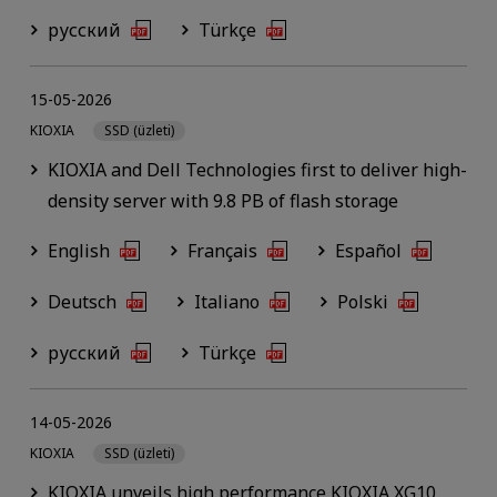
русский
Türkçe
15-05-2026
KIOXIA
SSD (üzleti)
KIOXIA and Dell Technologies first to deliver high-
density server with 9.8 PB of flash storage
English
Français
Español
Deutsch
Italiano
Polski
русский
Türkçe
14-05-2026
KIOXIA
SSD (üzleti)
KIOXIA unveils high performance KIOXIA XG10