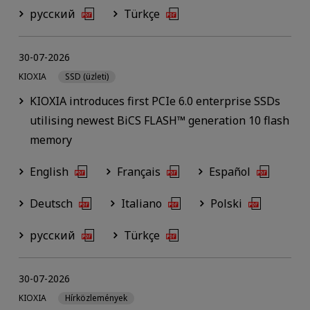
русский
Türkçe
30-07-2026
KIOXIA
SSD (üzleti)
KIOXIA introduces first PCIe 6.0 enterprise SSDs
utilising newest BiCS FLASH™ generation 10 flash
memory
English
Français
Español
Deutsch
Italiano
Polski
русский
Türkçe
30-07-2026
KIOXIA
Hírközlemények