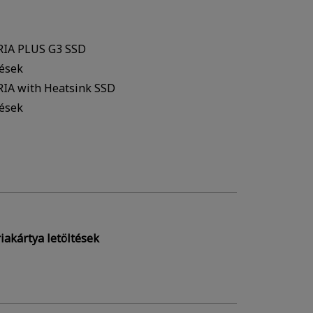
RIA PLUS G3 SSD
tések
IA with Heatsink SSD
tések
akártya letöltések