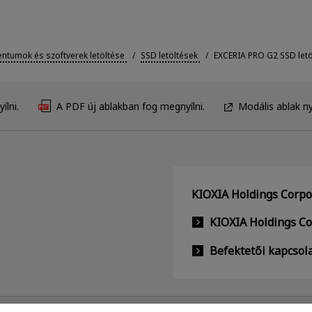
tumok és szoftverek letöltése
SSD letöltések
EXCERIA PRO G2 SSD letö
ílni.
A PDF új ablakban fog megnyílni.
Modális ablak ny
KIOXIA Holdings Corpor
KIOXIA Holdings C
Befektetői kapcsol