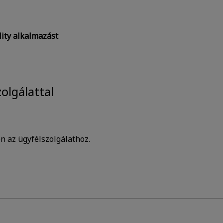
lity alkalmazást
olgálattal
n az ügyfélszolgálathoz.