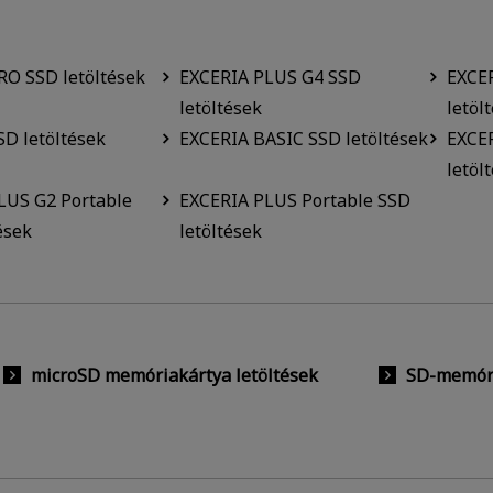
RO SSD letöltések
EXCERIA PLUS G4 SSD
EXCE
letöltések
letöl
D letöltések
EXCERIA BASIC SSD letöltések
EXCER
letöl
LUS G2 Portable
EXCERIA PLUS Portable SSD
ések
letöltések
microSD memóriakártya letöltések
SD-memóri