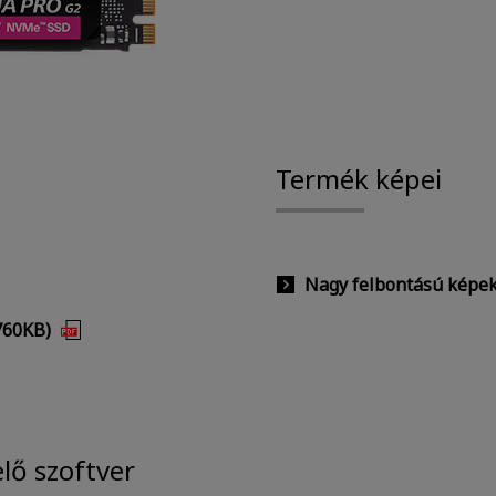
Termék képei
Nagy felbontású képek 
760KB)
lő szoftver