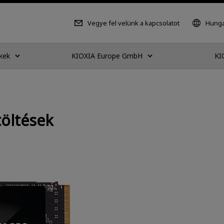
Vegye fel velünk a kapcsolatot
Hunga
kek
KIOXIA Europe GmbH
KI
öltések