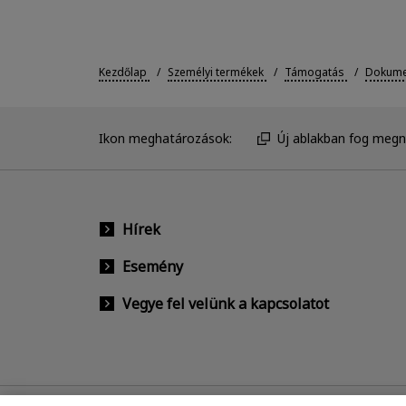
Kezdőlap
Személyi termékek
Támogatás
Dokumen
Ikon meghatározások:
Új ablakban fog megny
Hírek
Esemény
Vegye fel velünk a kapcsolatot