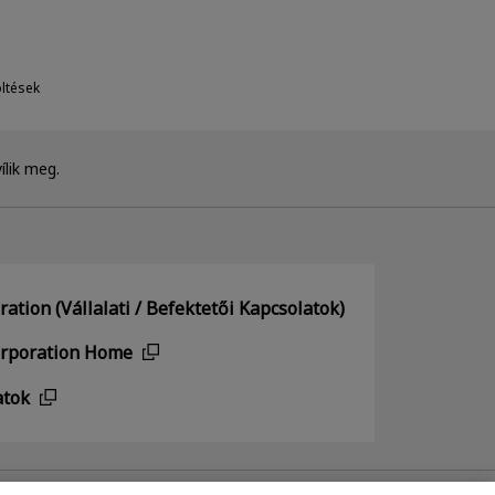
ltések
ílik meg.
ation (Vállalati / Befektetői Kapcsolatok)
orporation Home
atok