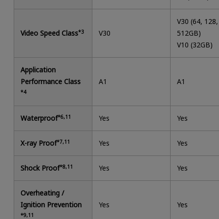
V30 (64, 128,
Video Speed Class
*3
V30
512GB)
V10 (32GB)
Application
Performance Class
A1
A1
*4
Waterproof
*6,11
Yes
Yes
X-ray Proof
*7,11
Yes
Yes
Shock Proof
*8,11
Yes
Yes
Overheating /
Ignition Prevention
Yes
Yes
*9,11