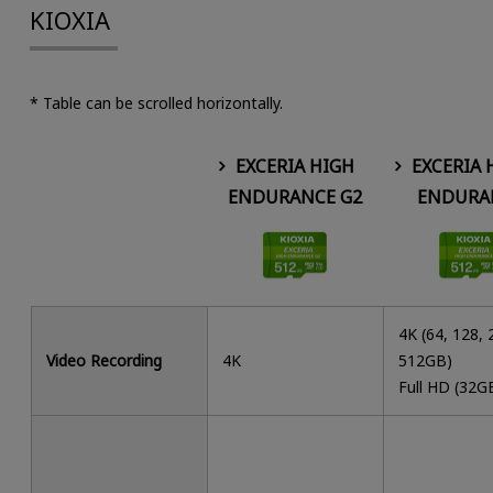
KIOXIA
* Table can be scrolled horizontally.
EXCERIA HIGH
EXCERIA 
ENDURANCE G2
ENDURA
4K (64, 128, 
Video Recording
4K
512GB)
Full HD (32G