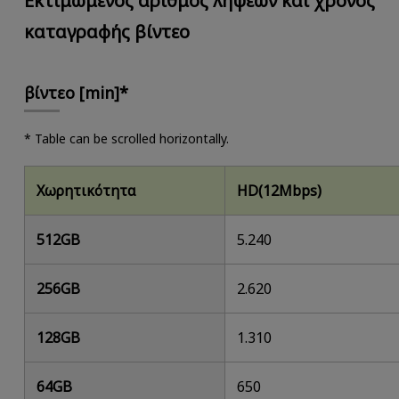
Εκτιμώμενος αριθμός λήψεων και χρόνος
καταγραφής βίντεο
βίντεο [min]*
* Table can be scrolled horizontally.
Χωρητικότητα
HD(12Mbps)
512GB
5.240
256GB
2.620
128GB
1.310
64GB
650