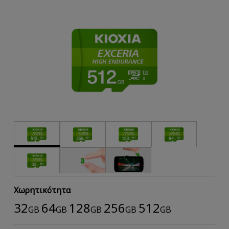
Χωρητικότητα
32
64
128
256
512
GB
GB
GB
GB
GB