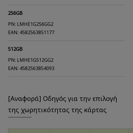
256GB
PN: LMHE1G256GG2
EAN: 4582563851177
512GB
PN: LMHE1G512GG2
EAN: 4582563854093
[Αναφορά] Οδηγός για την επιλογή
της χωρητικότητας της κάρτας