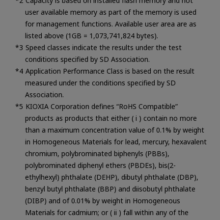
Capacity is based on installed flash memory and not
user available memory as part of the memory is used
for management functions. Available user area are as
listed above (1GB = 1,073,741,824 bytes).
Speed classes indicate the results under the test
conditions specified by SD Association.
Application Performance Class is based on the result
measured under the conditions specified by SD
Association.
KIOXIA Corporation defines “RoHS Compatible”
products as products that either ( i ) contain no more
than a maximum concentration value of 0.1% by weight
in Homogeneous Materials for lead, mercury, hexavalent
chromium, polybrominated biphenyls (PBBs),
polybrominated diphenyl ethers (PBDEs), bis(2-
ethylhexyl) phthalate (DEHP), dibutyl phthalate (DBP),
benzyl butyl phthalate (BBP) and diisobutyl phthalate
(DIBP) and of 0.01% by weight in Homogeneous
Materials for cadmium; or ( ii ) fall within any of the