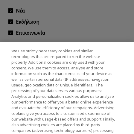
Νέα
Εκδήλωση
Επικοινωνία
We use strictly necessary cookies and similar
KIOXIA Holdings Corporation (Εταιρικές /
technologies that are required to run the website
properly. Additional cookies are only used with your
Επενδυτικές Σχέσεις)
consent. We use them to access, analyse and store
KIOXIA Holdings Corporation Home
information such as the characteristics of your device as
well as certain personal data (IP addresses, navigation
Επενδυτικές σχέσεις
usage, geolocation data or unique identifiers). The
processing of your data serves various purposes:
Analytics and personalization cookies allow us to analyse
our performance to offer you a better online experience
and evaluate the efficiency of our campaigns. Advertising
cookies give you access to a customised experience of
our website with usage-based offers and support. Finally,
also advertising cookies are placed by third-party
Πολιτική απορρήτου
companies (advertising technology partners) processing