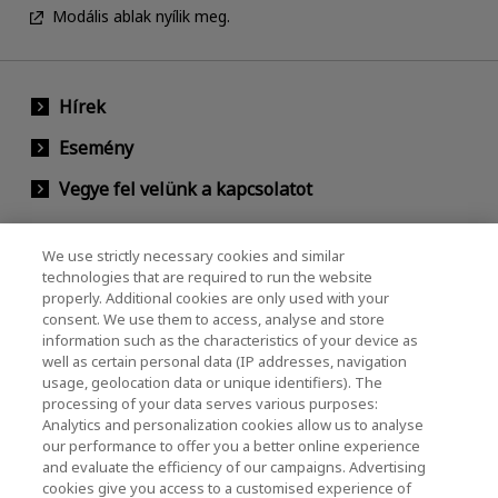
Modális ablak nyílik meg.
Hírek
Esemény
Vegye fel velünk a kapcsolatot
We use strictly necessary cookies and similar
KIOXIA Holdings Corporation (Vállalati /
technologies that are required to run the website
properly. Additional cookies are only used with your
Befektetői Kapcsolatok)
consent. We use them to access, analyse and store
KIOXIA Holdings Corporation Home
information such as the characteristics of your device as
well as certain personal data (IP addresses, navigation
Befektetői kapcsolatok
usage, geolocation data or unique identifiers). The
processing of your data serves various purposes:
Analytics and personalization cookies allow us to analyse
our performance to offer you a better online experience
and evaluate the efficiency of our campaigns. Advertising
cookies give you access to a customised experience of