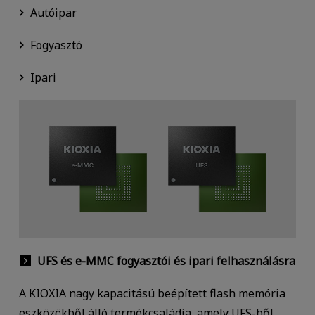
Autóipar
Fogyasztó
Ipari
UFS és e-MMC fogyasztói és ipari felhasználásra
A KIOXIA nagy kapacitású beépített flash memória
eszközökből álló termékcsaládja, amely UFS-ből