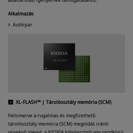
Alkalmazás
Autóipar
XL-FLASH™ | Tárolóosztály memória (SCM)
Felismerve a rugalmas és megfizethető
tárolóosztály memória (SCM) megoldás iránti
növekvő igényt, a KIOXIA kifejlesztett egy rendkívül