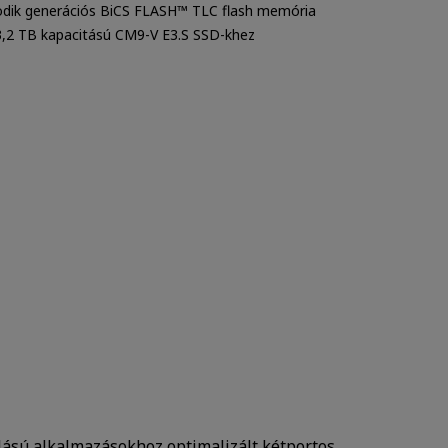
dik generációs BiCS FLASH™ TLC flash memória
3,2 TB kapacitású CM9-V E3.S SSD-khez
lású alkalmazásokhoz optimalizált kétportos