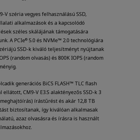
-V széria vegyes felhasználású SSD,
llalati alkalmazások és a kapcsolódó
ések széles skálájának támogatására
unk. A PCIe
5.0 és NVMe™ 2.0 technológiára
®
ériájú SSD-k kiváló teljesítményt nyújtanak
IOPS (random olvasás) és 800K IOPS (random
tményig.
lcadik generációs BiCS FLASH™ TLC flash
Watch in video
 ellátott, CM9-V E3.S alaktényezős SSD-k 3
eghajtóírás) írástűrést és akár 12,8 TB
tást biztosítanak, így kiválóan alkalmasak
álatú, azaz olvasásra és írásra is használt
kalmazásokhoz.