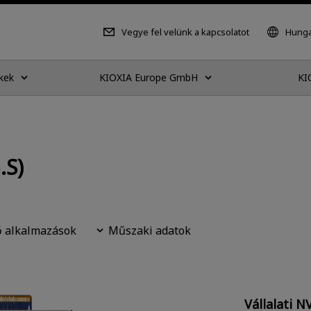
Vegye fel velünk a kapcsolatot
Hunga
kek
KIOXIA Europe GmbH
KI
.S)
ő alkalmazások
Műszaki adatok
Vállalati 