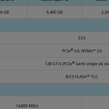
00 GB
6,400 GB
3,2
E3.S
®
PCIe
5.0, NVMe™ 2.0
®
128 GT/s (PCIe
Gen5 single x4, du
BiCS FLASH™ TLC
14,800 MB/s