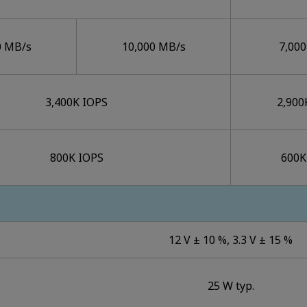
0 MB/s
10,000 MB/s
7,00
3,400K IOPS
2,900
800K IOPS
600K
12 V ± 10 %, 3.3 V ± 15 %
25 W typ.