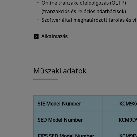
Online tranzakciófeldolgozás (OLTP)
(tranzakciós és relációs adatbázisok)
Szoftver által meghatározott tárolás és vi
Alkalmazás
Műszaki adatok
SIE Model Number
KCM9XV
SED Model Number
KCM9DV
FIPS SED Model Number
KCM9FV