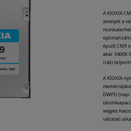
A KIOXIA CM9
amelyet a vá
munkaterhel
optimalizált
épülő CM9 sz
akár 3400K 
írás) teljesí
A KIOXIA nyo
memóriájával
DWPD (napi m
tárolókapaci
vegyes haszn
vállalati al