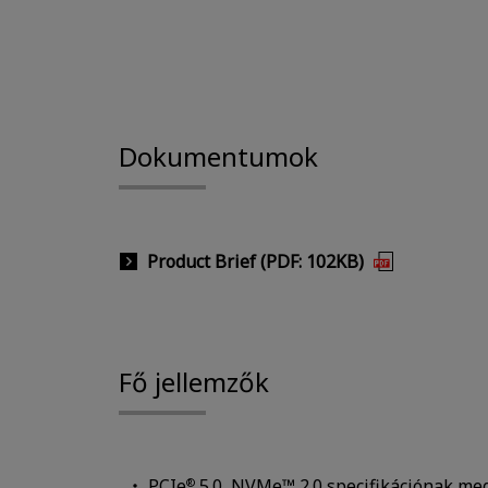
Dokumentumok
Product Brief (PDF: 102KB)
Fő jellemzők
PCIe
5.0, NVMe™ 2.0 specifikációnak me
®