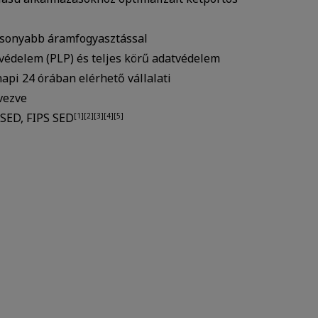
csonyabb áramfogyasztással
védelem (PLP) és teljes körű adatvédelem
api 24 órában elérhető vállalati
vezve
 SED, FIPS SED
[1][2][3][4][5]