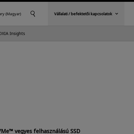
ry (Magyar)
Vállalati / befektetői kapcsolatok
OXIA Insights
NVMe™ vegyes felhasználású SSD