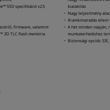
™ SSD specifikáció v2.5
kialakítás
Nagy teljesítmény ala
Áramkimaradás elleni 
ezérlő, firmware, valamint
A hét minden napján, n
SH™ 3D TLC flash memória
munkaterheléshez ter
Biztonsági opciók: SIE,
s