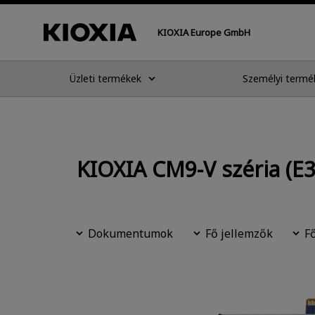
KIOXIA Europe GmbH
Üzleti termékek
Személyi termé
KIOXIA CM9-V széria (E3
Dokumentumok
Fő jellemzők
F