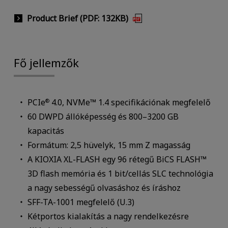
Product Brief (PDF: 132KB)
Fő jellemzők
PCIe
4.0, NVMe™ 1.4 specifikációnak megfelelő
®
60 DWPD állóképesség és 800–3200 GB
kapacitás
Formátum: 2,5 hüvelyk, 15 mm Z magasság
A KIOXIA XL-FLASH egy 96 rétegű BiCS FLASH™
3D flash memória és 1 bit/cellás SLC technológia
a nagy sebességű olvasáshoz és íráshoz
SFF-TA-1001 megfelelő (U.3)
Kétportos kialakítás a nagy rendelkezésre