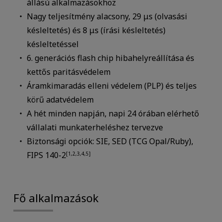
állású alkalmazásokhoz
Nagy teljesítmény alacsony, 29 μs (olvasási
késleltetés) és 8 μs (írási késleltetés)
késleltetéssel
6. generációs flash chip hibahelyreállítása és
kettős paritásvédelem
Áramkimaradás elleni védelem (PLP) és teljes
körű adatvédelem
A hét minden napján, napi 24 órában elérhető
vállalati munkaterheléshez tervezve
Biztonsági opciók: SIE, SED (TCG Opal/Ruby),
FIPS 140-2
[1,2,3,4,5]
Fő alkalmazások