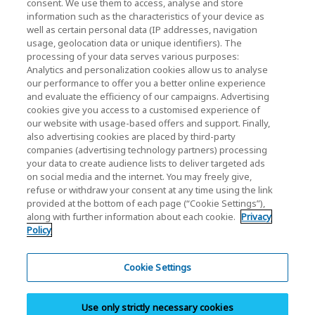
consent. We use them to access, analyse and store
KIOXIA Holdings Corporation Home
information such as the characteristics of your device as
well as certain personal data (IP addresses, navigation
Befektetői kapcsolatok
usage, geolocation data or unique identifiers). The
processing of your data serves various purposes:
Analytics and personalization cookies allow us to analyse
our performance to offer you a better online experience
and evaluate the efficiency of our campaigns. Advertising
cookies give you access to a customised experience of
our website with usage-based offers and support. Finally,
also advertising cookies are placed by third-party
Adatvédelmi szabályzat
companies (advertising technology partners) processing
your data to create audience lists to deliver targeted ads
Cookie Settings
on social media and the internet. You may freely give,
refuse or withdraw your consent at any time using the link
Felhasználási feltételek
provided at the bottom of each page (“Cookie Settings”),
along with further information about each cookie.
Privacy
Védjegyek
Policy
Párhuzamos importok és Hamisított áruk
Oldaltérkép
Cookie Settings
Európai rendeletek
Use only strictly necessary cookies
Bejelentő rendszer