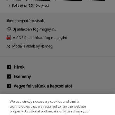
FL6 széria (2,5 hüvelykes)
Ikon meghatározások:
Új ablakban fog megnyílni.
A PDF új ablakban fog megnyílni.
Modális ablak nyílik meg.
Hírek
Esemény
Vegye fel velünk a kapcsolatot
We use strictly necessary cookies and similar
KIOXIA Holdings Corporation (Vállalati /
technologies that are required to run the website
properly. Additional cookies are only used with your
Befektetői Kapcsolatok)