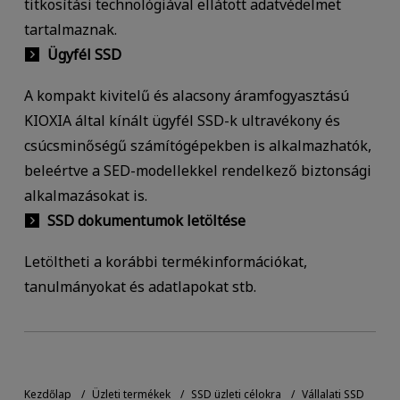
titkosítási technológiával ellátott adatvédelmet
tartalmaznak.
Ügyfél SSD
A kompakt kivitelű és alacsony áramfogyasztású
KIOXIA által kínált ügyfél SSD-k ultravékony és
csúcsminőségű számítógépekben is alkalmazhatók,
beleértve a SED-modellekkel rendelkező biztonsági
alkalmazásokat is.
SSD dokumentumok letöltése
Letöltheti a korábbi termékinformációkat,
tanulmányokat és adatlapokat stb.
Kezdőlap
Üzleti termékek
SSD üzleti célokra
Vállalati SSD