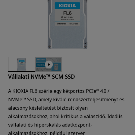
Vállalati NVMe™ SCM SSD
A KIOXIA FL6 széria egy kétportos PCIe
4.0 /
®
NVMe™ SSD, amely kiváló rendszerteljesítményt és
alacsony késleltetést biztosít olyan
alkalmazásokhoz, ahol kritikus a válaszidő. Ideális
vállalati és hiperskálás adatközpont-
alkalmazásokhoz, például szerver