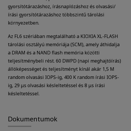
gyorsítótárazáshoz, írásnaplózáshoz és olvasási/
írási gyorsítótárazáshoz többszintű tárolási
környezetben.
Az FL6 szériában megtalálható a KIOXIA XL-FLASH
tárolási osztályú memóriája (SCM), amely áthidalja
a DRAM és a NAND flash memória közötti
teljesítménybeli rést. 60 DWPD (napi meghajtóírás)
állóképességet és teljesítményt kínál akár 1,5 M
random olvasási IOPS-ig, 400 K random írási IOPS-
ig, 29 μs olvasási késleltetéssel és 8 μs írási
késleltetéssel.
Dokumentumok