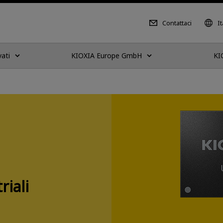
Contattaci
It
vati
KIOXIA Europe GmbH
KI
riali