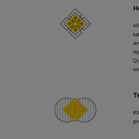
H
HP
ta
av
le
Qu
co
T
KI
pr