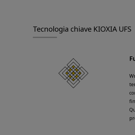
Tecnologia chiave KIOXIA UFS
F
Wr
te
co
fi
Qu
pr