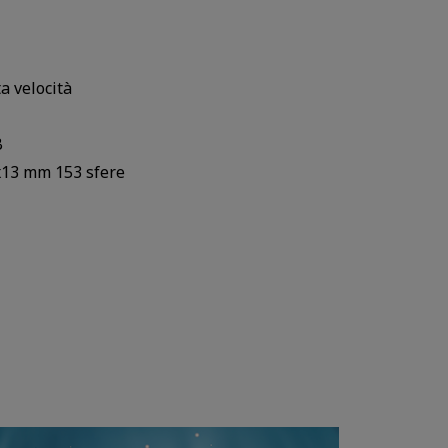
ta velocità
B
x13 mm 153 sfere