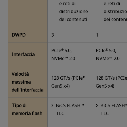
e reti di
e reti di
distribuzione
distribuzi
dei contenuti
dei conten
DWPD
3
1
PCIe
5.0,
PCIe
5.0,
®
®
Interfaccia
NVMe™ 2.0
NVMe™ 2.0
Velocità
128 GT/s (PCIe
128 GT/s (PCI
®
massima
Gen5 x4)
Gen5 x4)
dell'interfaccia
Tipo di
BiCS FLASH™
BiCS FLASH
memoria flash
TLC
TLC