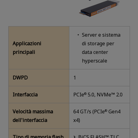
Server e sistema
Applicazioni
di storage per
principali
data center
hyperscale
DWPD
1
Interfaccia
PCIe
5.0, NVMe™ 2.0
®
Velocità massima
64 GT/s (PCIe
Gen4
®
dell'interfaccia
x4)
Tipo di memoria flash
BiCS FLASH™ TLC