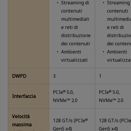
Streaming di
Streaming 
contenuti
contenuti
multimediali
multimedia
e reti di
e reti di
distribuzione
distribuzi
dei contenuti
dei conten
Ambienti
Ambienti
virtualizzati
virtualizza
DWPD
3
1
PCIe
5.0,
PCIe
5.0,
®
®
Interfaccia
NVMe™ 2.0
NVMe™ 2.0
Velocità
128 GT/s (PCIe
128 GT/s (PCI
®
massima
Gen5 x4)
Gen5 x4)