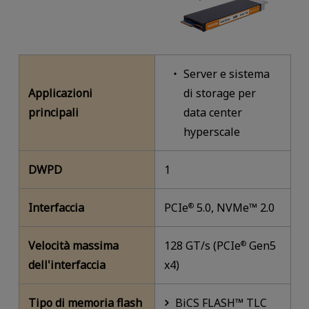
Server e sistema
Applicazioni
di storage per
principali
data center
hyperscale
DWPD
1
Interfaccia
PCIe
5.0, NVMe™ 2.0
®
Velocità massima
128 GT/s (PCIe
Gen5
®
dell'interfaccia
x4)
Tipo di memoria flash
BiCS FLASH™ TLC