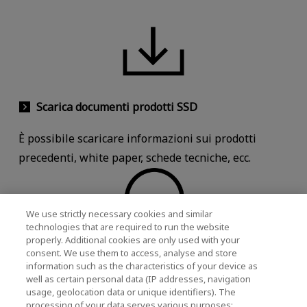
Scarica documenti prodotti SSD
È possibile scaricare informazioni sui prodotti
precedenti, white paper, schede tecniche, ecc.
We use strictly necessary cookies and similar
technologies that are required to run the website
properly. Additional cookies are only used with your
consent. We use them to access, analyse and store
Richieste/Supporto per i prodotti di classe
information such as the characteristics of your device as
aziendale
well as certain personal data (IP addresses, navigation
usage, geolocation data or unique identifiers). The
processing of your data serves various purposes: