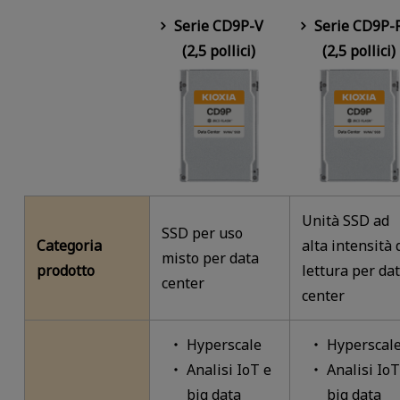
Serie CD9P-V
Serie CD9P-
(2,5 pollici)
(2,5 pollici)
Unità SSD ad
SSD per uso
Categoria
alta intensità 
misto per data
prodotto
lettura per da
center
center
Hyperscale
Hyperscal
Analisi IoT e
Analisi IoT
big data
big data