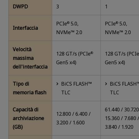
DWPD
3
1
PCIe
5.0,
PCIe
5.0,
®
®
Interfaccia
NVMe™ 2.0
NVMe™ 2.0
Velocità
128 GT/s (PCIe
128 GT/s (PCI
®
massima
Gen5 x4)
Gen5 x4)
dell'interfaccia
Tipo di
BiCS FLASH™
BiCS FLASH
memoria flash
TLC
TLC
Capacità di
61.440 / 30.720
12.800 / 6.400 /
archiviazione
15.360 / 7.680 
3.200 / 1.600
(GB)
3.840 / 1.920