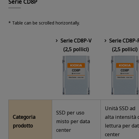
Serie CD8P
* Table can be scrolled horizontally.
Serie CD8P-V
Serie CD8P-
(2,5 pollici)
(2,5 pollici)
Unità SSD ad
SSD per uso
Categoria
alta intensità 
misto per data
prodotto
lettura per da
center
center