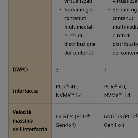
virtualizzati
virtualizza
Streaming di
Streaming 
contenuti
contenuti
multimediali
multimedia
e reti di
e reti di
distribuzione
distribuzi
dei contenuti
dei conten
DWPD
3
1
PCIe
4.0,
PCIe
4.0,
®
®
Interfaccia
NVMe™ 1.4
NVMe™ 1.4
Velocità
64 GT/s (PCIe
64 GT/s (PCIe
®
massima
Gen4 x4)
Gen4 x4)
dell'interfaccia