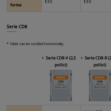
E3.S
E3.S
forma
Serie CD8
* Table can be scrolled horizontally.
Serie CD8-V (2,5
Serie CD8-R (2
pollici)
pollici)