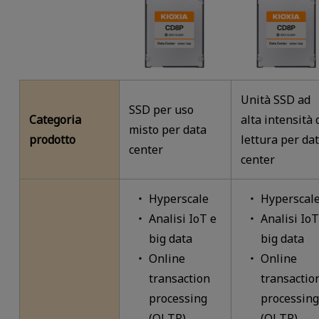
Unità SSD ad
SSD per uso
Categoria
alta intensità 
misto per data
prodotto
lettura per da
center
center
Hyperscale
Hyperscal
Analisi IoT e
Analisi IoT
big data
big data
Online
Online
transaction
transactio
processing
processing
(OLTP)
(OLTP)