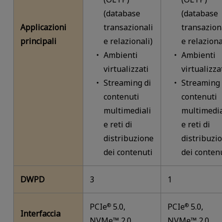
(database
(database
Applicazioni
transazionali
transazion
principali
e relazionali)
e relaziona
Ambienti
Ambienti
virtualizzati
virtualizza
Streaming di
Streaming 
contenuti
contenuti
multimediali
multimedia
e reti di
e reti di
distribuzione
distribuzi
dei contenuti
dei conten
DWPD
3
1
PCIe
5.0,
PCIe
5.0,
®
®
Interfaccia
NVMe™ 2.0
NVMe™ 2.0