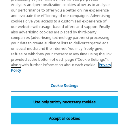
Contattaci in caso di domande tecniche, richieste di
Analytics and personalization cookies allow us to analyse
materiali o campioni oppure l’acquisto di prodotti di
our performance to offer you a better online experience
and evaluate the efficiency of our campaigns. Advertising
classe aziendale (memoria, SSD), ecc.
cookies give you access to a customised experience of
our website with usage-based offers and support. Finally,
also advertising cookies are placed by third-party
companies (advertising technology partners) processing
your data to create audience lists to deliver targeted ads
Definizione di capacità: KIOXIA definisce un megabyte
on social media and the internet. You may freely give,
(MB) come 1.000.000 di byte, un gigabyte (GB) come
refuse or withdraw your consent at any time using the link
1.000.000.000 di byte e un terabyte come
provided at the bottom of each page (“Cookie Settings”),
1.000.000.000.000 di byte. Un sistema operativo per
along with further information about each cookie.
Privacy
Policy
computer, tuttavia, riporta la capacità di
memorizzazione utilizzando potenze di 2 in base alla
definizione di 1 GB= 2
30
= 1.073.741.824 byte e mostra
Cookie Settings
quindi una capacità di memorizzazione inferiore. La
capacità di archiviazione disponibile (inclusi esempi di vari
Use only strictly necessary cookies
file multimediali) varia in base alle dimensioni del file, alla
formattazione, alle impostazioni, al software e al
Accept all cookies
sistema operativo, come il sistema operativo Microsoft
e/o le applicazioni software preinstallate o i contenuti