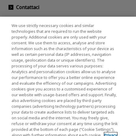
Contattaci
We use strictly necessary cookies and similar
KIOXIA Holdings Corporation (Relazioni con il
technologies that are required to run the website
properly. Additional cookies are only used with your
Corporate / Investori)
consent. We use them to access, analyse and store
KIOXIA Holdings Corporation Home
information such as the characteristics of your device as
well as certain personal data (IP addresses, navigation
Relazioni con gli investitori
usage, geolocation data or unique identifiers). The
processing of your data serves various purposes:
Analytics and personalization cookies allow us to analyse
our performance to offer you a better online experience
and evaluate the efficiency of our campaigns. Advertising
cookies give you access to a customised experience of
our website with usage-based offers and support. Finally,
also advertising cookies are placed by third-party
Informativa sulla privacy
companies (advertising technology partners) processing
your data to create audience lists to deliver targeted ads
Cookie Settings
on social media and the internet. You may freely give,
refuse or withdraw your consent at any time using the link
Termini e condizioni
provided at the bottom of each page (“Cookie Settings”),
along with further information about each cookie.
Privacy