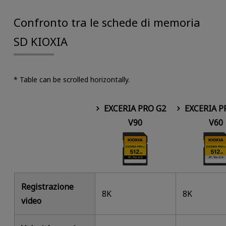
Confronto tra le schede di memoria
SD KIOXIA
* Table can be scrolled horizontally.
EXCERIA PRO G2
EXCERIA P
V90
V60
Registrazione
8K
8K
video