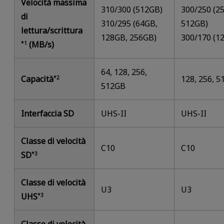
Velocità massima
310/300 (512GB)
300/250 (2
di
310/295 (64GB,
512GB)
lettura/scrittura
128GB, 256GB)
300/170 (1
(MB/s)
*1
64, 128, 256,
Capacità
128, 256, 
*2
512GB
Interfaccia SD
UHS-II
UHS-II
Classe di velocità
C10
C10
SD
*3
Classe di velocità
U3
U3
UHS
*3
Classe di velocità