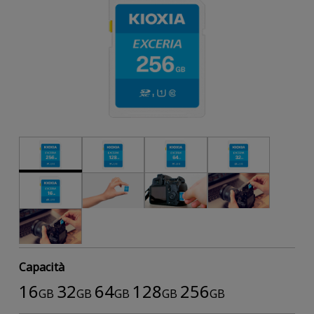
Capacità
16
32
64
128
256
GB
GB
GB
GB
GB