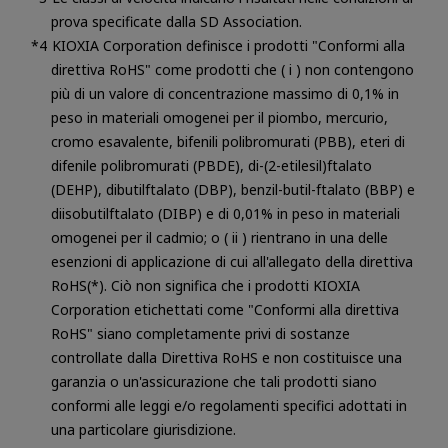
prova specificate dalla SD Association.
KIOXIA Corporation definisce i prodotti "Conformi alla
direttiva RoHS" come prodotti che ( i ) non contengono
più di un valore di concentrazione massimo di 0,1% in
peso in materiali omogenei per il piombo, mercurio,
cromo esavalente, bifenili polibromurati (PBB), eteri di
difenile polibromurati (PBDE), di-(2-etilesil)ftalato
(DEHP), dibutilftalato (DBP), benzil-butil-ftalato (BBP) e
diisobutilftalato (DIBP) e di 0,01% in peso in materiali
omogenei per il cadmio; o ( ii ) rientrano in una delle
esenzioni di applicazione di cui all'allegato della direttiva
RoHS(*). Ciò non significa che i prodotti KIOXIA
Corporation etichettati come "Conformi alla direttiva
RoHS" siano completamente privi di sostanze
controllate dalla Direttiva RoHS e non costituisce una
garanzia o un'assicurazione che tali prodotti siano
conformi alle leggi e/o regolamenti specifici adottati in
una particolare giurisdizione.