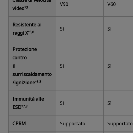
V90
V60
video
*3
Resistente ai
Sì
Sì
raggi X
*5,8
Protezione
contro
il
Sì
Sì
surriscaldamento
/ignizione
*6,8
Immunità alle
Sì
Sì
ESD
*7,8
CPRM
Supportato
Supportato