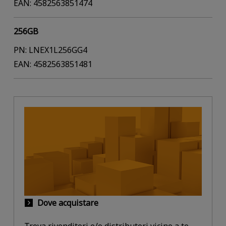
EAN: 4582563851474
256GB
PN: LNEX1L256GG4
EAN: 4582563851481
Dove acquistare