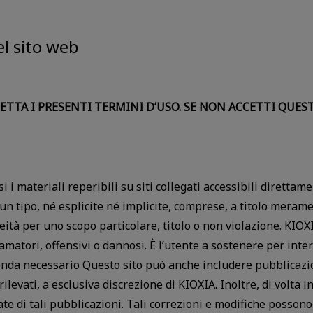
el sito web
ETTA I PRESENTI TERMINI D’USO. SE NON ACCETTI QUEST
si i materiali reperibili su siti collegati accessibili dirett
cun tipo, né esplicite né implicite, comprese, a titolo meram
eità per uno scopo particolare, titolo o non violazione. KIOX
famatori, offensivi o dannosi. È l’utente a sostenere per inter
renda necessario Questo sito può anche includere pubblicazio
ilevati, a esclusiva discrezione di KIOXIA. Inoltre, di volta 
e di tali pubblicazioni. Tali correzioni e modifiche possono