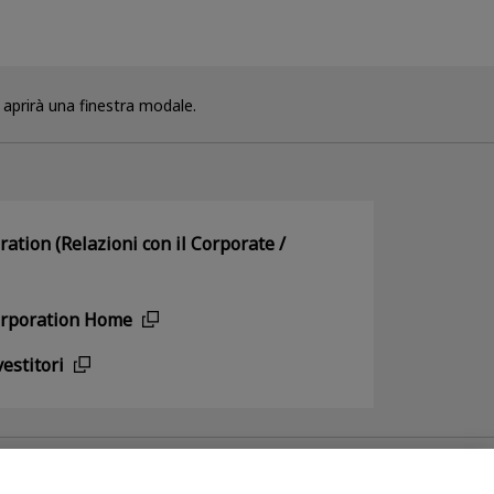
i aprirà una finestra modale.
ation (Relazioni con il Corporate /
orporation Home
vestitori