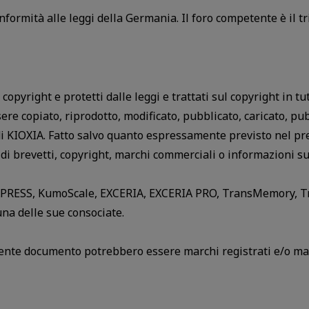
onformità alle leggi della Germania. Il foro competente è il t
copyright e protetti dalle leggi e trattati sul copyright in tu
e copiato, riprodotto, modificato, pubblicato, caricato, pub
 di KIOXIA. Fatto salvo quanto espressamente previsto nel 
si di brevetti, copyright, marchi commerciali o informazioni s
XPRESS, KumoScale, EXCERIA, EXCERIA PRO, TransMemory, T
una delle sue consociate.
esente documento potrebbero essere marchi registrati e/o marc