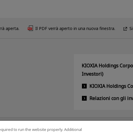
rà aperta.
Il PDF verrà aperto in una nuova finestra.
S
KIOXIA Holdings Corpor
Investori)
KIOXIA Holdings C
Relazioni con gli in
equired to run the website properly. Additional