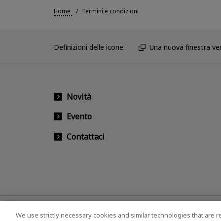
Home
Termini e condizioni
Definizioni delle icone:
Una nuova finestra ver
Novità
Evento
Contattaci
We use strictly necessary cookies and similar technologies that are r