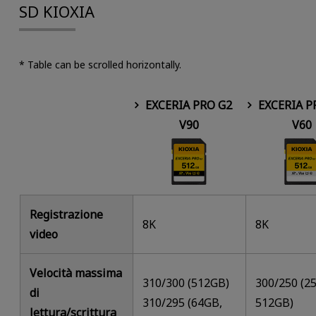
SD KIOXIA
* Table can be scrolled horizontally.
EXCERIA PRO G2
EXCERIA P
V90
V60
Registrazione
8K
8K
video
Velocità massima
310/300 (512GB)
300/250 (2
di
310/295 (64GB,
512GB)
lettura/scrittura