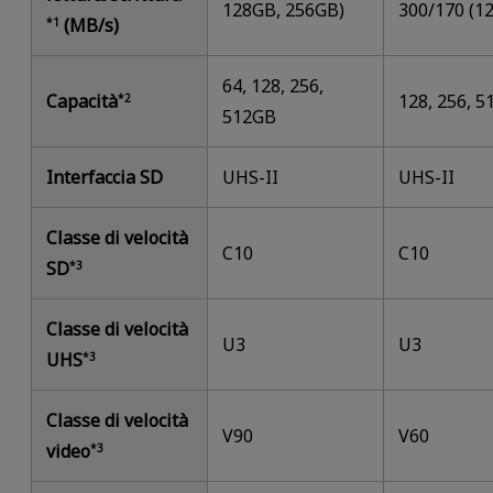
128GB, 256GB)
300/170 (1
(MB/s)
*1
64, 128, 256,
Capacità
128, 256, 
*2
512GB
Interfaccia SD
UHS-II
UHS-II
Classe di velocità
C10
C10
SD
*3
Classe di velocità
U3
U3
UHS
*3
Classe di velocità
V90
V60
video
*3