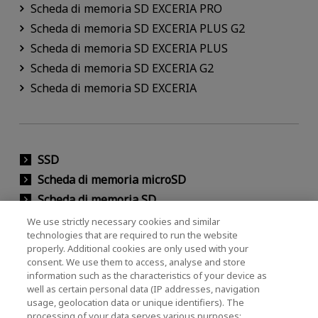
Scheda di memoria SD EXCERIA PRO
Scheda di memoria SD EXCERIA PLUS G2
Scheda di memoria SD EXCERIA PLUS
Scheda di memoria SD EXCERIA G2
Scheda di memoria SD EXCERIA
SSD
Scheda di memoria microSD
Scheda di memoria SD
Chiavetta USB
We use strictly necessary cookies and similar
technologies that are required to run the website
Supporto
properly. Additional cookies are only used with your
Software
consent. We use them to access, analyse and store
information such as the characteristics of your device as
Perché scegliere KIOXIA
well as certain personal data (IP addresses, navigation
usage, geolocation data or unique identifiers). The
processing of your data serves various purposes: