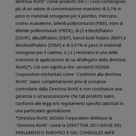
direttiva RoHS" come prodotti che ( i ) non contengono
più di un valore di concentrazione massimo di 0,1% in
peso in materiali omogenei per il piombo, mercurio,
cromo esavalente, bifenili polibromurati (PBB), eteri di
difenile polibromurati (PBDE), di-(2-etilesil)ftalato
(DEHP), dibutilftalato (DBP), benzil-butil-ftalato (BBP) e
diisobutilftalato (DIBP) e di 0,01% in peso in materiali
omogenei per il cadmio; o ( ii ) rientrano in una delle
esenzioni di applicazione di cui all'allegato della direttiva
RoHS(*). Ciò non significa che i prodotti KIOXIA
Corporation etichettati come "Conformi alla direttiva
RoHS" siano completamente privi di sostanze
controllate dalla Direttiva RoHS e non costituisce una
garanzia o un'assicurazione che tali prodotti siano
conformi alle leggi e/o regolamenti specifici adottati in
una particolare giurisdizione.
*Direttiva RoHS: KIOXIA Corporation definisce la
"Direttiva RoHS" come la DIRETTIVA 2011/65/UE DEL
PARLAMENTO EUROPEO E DEL CONSIGLIO dell'8