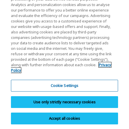
Analytics and personalization cookies allow us to analyse
our performance to offer you a better online experience
and evaluate the efficiency of our campaigns. Advertising
Home
Prodotti per privati
Scheda di memoria SD
Scheda
cookies give you access to a customised experience of
our website with usage-based offers and support. Finally,
di memoria SD EXCERIA PRO G2 V90
also advertising cookies are placed by third-party
companies (advertising technology partners) processing
your data to create audience lists to deliver targeted ads
Definizioni delle icone:
on social media and the internet. You may freely give,
Una nuova finestra verrà aperta.
refuse or withdraw your consent at any time using the link
provided at the bottom of each page (“Cookie Settings”),
Il PDF verrà aperto in una nuova finestra.
along with further information about each cookie.
Privacy
Policy
Si aprirà una finestra modale.
Cookie Settings
Novità
Use only strictly necessary cookies
Evento
Contattaci
Accept all cookies