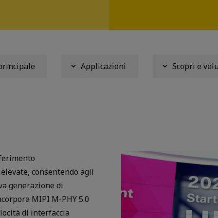
principale
Applicazioni
Scopri e val
asferimento
 elevate, consentendo agli
va generazione di
1 incorpora MIPI M-PHY 5.0
cità di interfaccia