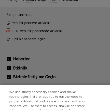
Simge tanımları:
Yeni bir pencere açılacak.
PDF yeni bir pencerede açılacak.
Kipli bir pencere açılır.
Haberler
Etkinlik
Bizimle İletişime Geçin
We use strictly necessary cookies and similar
KIOXIA Holdings Corporation (Kurumsal /
technologies that are required to run the website
properly. Additional cookies are only used with your
Yatırımcı İlişkileri)
consent. We use them to access, analyse and store