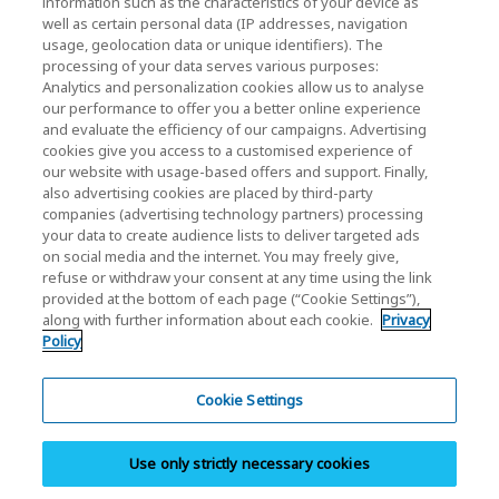
KIOXIA Holdings Corporation Home
information such as the characteristics of your device as
well as certain personal data (IP addresses, navigation
Yatırımcı İlişkileri
usage, geolocation data or unique identifiers). The
processing of your data serves various purposes:
Analytics and personalization cookies allow us to analyse
our performance to offer you a better online experience
and evaluate the efficiency of our campaigns. Advertising
cookies give you access to a customised experience of
our website with usage-based offers and support. Finally,
also advertising cookies are placed by third-party
Gizlilik Politikası
companies (advertising technology partners) processing
your data to create audience lists to deliver targeted ads
Cookie Settings
on social media and the internet. You may freely give,
refuse or withdraw your consent at any time using the link
Hüküm ve Koşullar
provided at the bottom of each page (“Cookie Settings”),
along with further information about each cookie.
Privacy
Ticari Markalar
Policy
Paralel İthalat ve Sahte Ürünler
Site Haritası
Cookie Settings
Avrupa Düzenlemeleri
Use only strictly necessary cookies
İhbar Sistemi