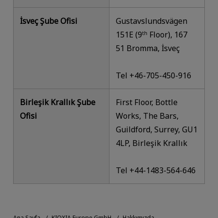
İsveç Şube Ofisi
Gustavslundsvägen
151E (9
Floor), 167
th
51 Bromma, İsveç
Tel +46-705-450-916
Birleşik Krallık Şube
First Floor, Bottle
Ofisi
Works, The Bars,
Guildford, Surrey, GU1
4LP, Birleşik Krallık
Tel +44-1483-564-646
Ana Sayfa
KIOXIA Europe GmbH
Hakkımızda