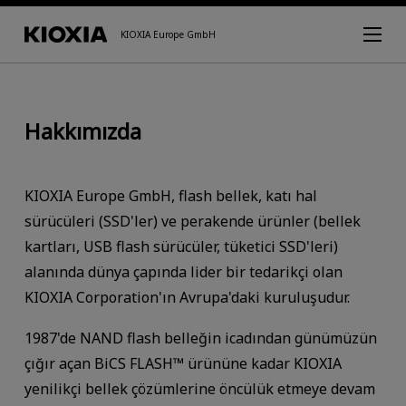
KIOXIA Europe GmbH
Hakkımızda
KIOXIA Europe GmbH, flash bellek, katı hal
sürücüleri (SSD'ler) ve perakende ürünler (bellek
kartları, USB flash sürücüler, tüketici SSD'leri)
alanında dünya çapında lider bir tedarikçi olan
KIOXIA Corporation'ın Avrupa'daki kuruluşudur.
1987'de NAND flash belleğin icadından günümüzün
çığır açan BiCS FLASH™ ürününe kadar KIOXIA
yenilikçi bellek çözümlerine öncülük etmeye devam