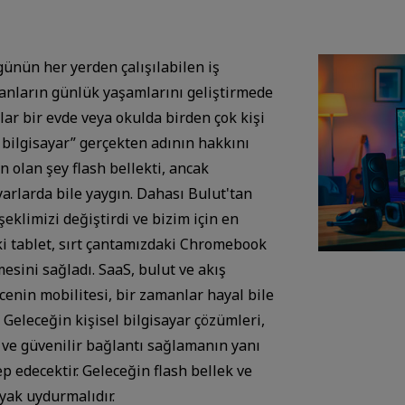
günün her yerden çalışılabilen iş
anların günlük yaşamlarını geliştirmede
lar bir evde veya okulda birden çok kişi
l bilgisayar” gerçekten adının hakkını
ın olan şey flash bellekti, ancak
arlarda bile yaygın. Dahası Bulut'tan
limizi değiştirdi ve bizim için en
ki tablet, sırt çantamızdaki Chromebook
sini sağladı. SaaS, bulut ve akış
ncenin mobilitesi, bir zamanlar hayal bile
 Geleceğin kişisel bilgisayar çözümleri,
l ve güvenilir bağlantı sağlamanın yanı
p edecektir. Geleceğin flash bellek ve
yak uydurmalıdır.