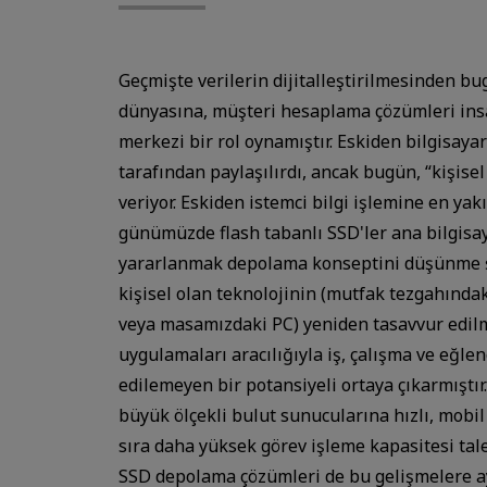
Geçmişte verilerin dijitalleştirilmesinden bu
dünyasına, müşteri hesaplama çözümleri ins
merkezi bir rol oynamıştır. Eskiden bilgisayar
tarafından paylaşılırdı, ancak bugün, “kişise
veriyor. Eskiden istemci bilgi işlemine en yak
günümüzde flash tabanlı SSD'ler ana bilgisay
yararlanmak depolama konseptini düşünme şek
kişisel olan teknolojinin (mutfak tezgahında
veya masamızdaki PC) yeniden tasavvur edilme
uygulamaları aracılığıyla iş, çalışma ve eğle
edilemeyen bir potansiyeli ortaya çıkarmıştır.
büyük ölçekli bulut sunucularına hızlı, mobi
sıra daha yüksek görev işleme kapasitesi tale
SSD depolama çözümleri de bu gelişmelere a