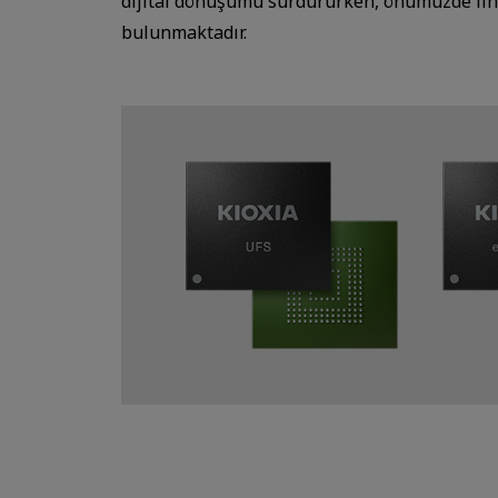
dijital dönüşümü sürdürürken, önümüzde ilham
bulunmaktadır.