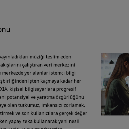
yonu
yayınladıkları müziği teslim eden
akışlarını çalıştıran veri merkezini
 merkezde yer alanlar istemci bilgi
i işbirliğinden işten kaçmaya kadar her
IA, kişisel bilgisayarlara progresif
yeni potansiyel ve yaratma özgürlüğünü
iteye olan tutkumuz, imkansızı zorlamak,
ştirmek ve son kullanıcılara gerçek değer
tken yapay zeka kullanarak yeni nesil