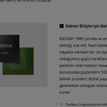
 verici ve sınırsız fırsatlar
İstemci Bilişim için Be
KIOXIA* 1987 yılında ve o
belleği icat etti. flash be
hayatta merkezi bir rol oy
olduğumuz güçlü tarafları
yardımcı olan istemci hes
konusunda güçlendirir. SS
bellek ürünleri; dijital y
geleneksel olmayan istemci
sunar.
Toshiba Corporation'ın bel