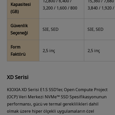
12,800 / 6,400 /
15,360 / 7,680 
Kapasitesi
3,200 / 1,600 / 800
3,840 / 1,920 /
(GB)
Güvenlik
SIE, SED
SIE, SED
Seçeneği
Form
2,5 inç
2,5 inç
Faktörü
XD Serisi
KIOXIA XD Serisi E1.S SSD’ler, Open Compute Project
(OCP) Veri Merkezi NVMe™ SSD Spesifikasyonunun
performansı, gücü ve termal gereklilikleri dahil
olmak üzere hiper ölçekli uygulamaların özel