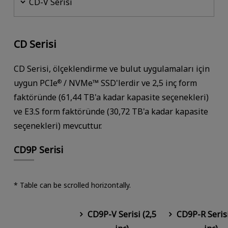
CD-V Serisi
CD Serisi
CD Serisi, ölçeklendirme ve bulut uygulamaları için
uygun PCIe
/ NVMe™ SSD'lerdir ve 2,5 inç form
®
faktöründe (61,44 TB'a kadar kapasite seçenekleri)
ve E3.S form faktöründe (30,72 TB'a kadar kapasite
seçenekleri) mevcuttur.
CD9P Serisi
* Table can be scrolled horizontally.
CD9P-V Serisi (2,5
CD9P-R Serisi