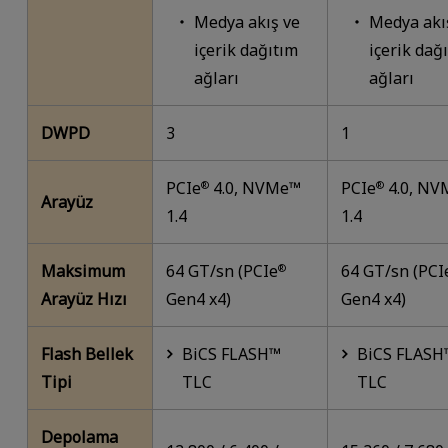
Medya akış ve
Medya akı
içerik dağıtım
içerik dağ
ağları
ağları
DWPD
3
1
PCIe
4.0, NVMe™
PCIe
4.0, N
®
®
Arayüz
1.4
1.4
Maksimum
64 GT/sn (PCIe
64 GT/sn (PCI
®
Arayüz Hızı
Gen4 x4)
Gen4 x4)
Flash Bellek
BiCS FLASH™
BiCS FLASH
Tipi
TLC
TLC
Depolama