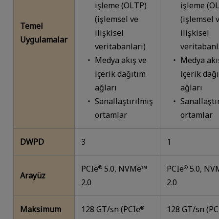
işleme (OLTP)
işleme (O
(işlemsel ve
(işlemsel 
Temel
ilişkisel
ilişkisel
Uygulamalar
veritabanları)
veritabanl
Medya akış ve
Medya akı
içerik dağıtım
içerik dağ
ağları
ağları
Sanallaştırılmış
Sanallaştı
ortamlar
ortamlar
DWPD
3
1
PCIe
5.0, NVMe™
PCIe
5.0, N
®
®
Arayüz
2.0
2.0
Maksimum
128 GT/sn (PCIe
128 GT/sn (PC
®