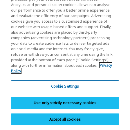
Analytics and personalization cookies allow us to analyse
our performance to offer you a better online experience
and evaluate the efficiency of our campaigns. Advertising
cookies give you access to a customised experience of
our website with usage-based offers and support. Finally,
also advertising cookies are placed by third-party
companies (advertising technology partners) processing
your data to create audience lists to deliver targeted ads
on social media and the internet. You may freely give,
refuse or withdraw your consent at any time using the link
SSD Kişisel Ürünlerle İlgili Bilgiler
provided at the bottom of each page (“Cookie Settings”),
along with further information about each cookie.
Privacy
İster yüksek performanslı masaüstü bir oyun
Policy
bilgisayarı topluyor olun, ister dizüstü
bilgisayarınızı hızlı ve kolay bir şekilde
Cookie Settings
yükseltmenin yollarını arayın. KIOXIA’da
ihtiyaçlarınızı karşılayan bir SATA veya NVMe™ katı
Use only strictly necessary cookies
hal sürücüsü (SSD) bulacağınızdan şüpheniz
olmasın.
Accept all cookies