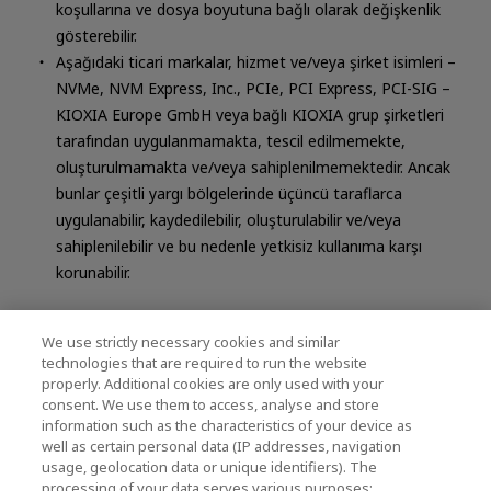
koşullarına ve dosya boyutuna bağlı olarak değişkenlik
gösterebilir.
Aşağıdaki ticari markalar, hizmet ve/veya şirket isimleri –
NVMe, NVM Express, Inc., PCIe, PCI Express, PCI-SIG –
KIOXIA Europe GmbH veya bağlı KIOXIA grup şirketleri
tarafından uygulanmamakta, tescil edilmemekte,
oluşturulmamakta ve/veya sahiplenilmemektedir. Ancak
bunlar çeşitli yargı bölgelerinde üçüncü taraflarca
uygulanabilir, kaydedilebilir, oluşturulabilir ve/veya
sahiplenilebilir ve bu nedenle yetkisiz kullanıma karşı
korunabilir.
We use strictly necessary cookies and similar
technologies that are required to run the website
properly. Additional cookies are only used with your
İlgili Bağlantılar
consent. We use them to access, analyse and store
information such as the characteristics of your device as
well as certain personal data (IP addresses, navigation
usage, geolocation data or unique identifiers). The
processing of your data serves various purposes: