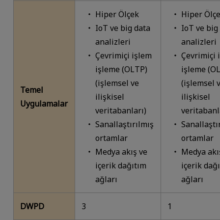
Hiper Ölçek
Hiper Ölç
IoT ve big data
IoT ve big
analizleri
analizleri
Çevrimiçi işlem
Çevrimiçi 
işleme (OLTP)
işleme (O
(işlemsel ve
(işlemsel 
Temel
ilişkisel
ilişkisel
Uygulamalar
veritabanları)
veritabanl
Sanallaştırılmış
Sanallaştı
ortamlar
ortamlar
Medya akış ve
Medya akı
içerik dağıtım
içerik dağ
ağları
ağları
DWPD
3
1