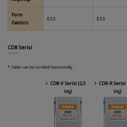
Form
E3.S
E3.S
Faktörü
CD8 Serisi
* Table can be scrolled horizontally.
CD8-V Serisi (2,5
CD8-R Serisi 
inç)
inç)