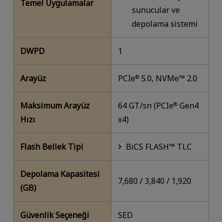
Temel Uygulamalar
sunucular ve
depolama sistemi
DWPD
1
Arayüz
PCIe
5.0, NVMe™ 2.0
®
Maksimum Arayüz
64 GT/sn (PCIe
Gen4
®
Hızı
x4)
Flash Bellek Tipi
BiCS FLASH™ TLC
Depolama Kapasitesi
7,680 / 3,840 / 1,920
(GB)
Güvenlik Seçeneği
SED