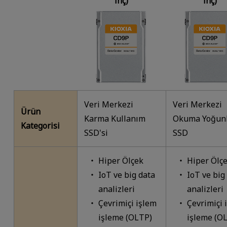
inç)
inç)
Veri Merkezi
Veri Merkezi
Ürün
Karma Kullanım
Okuma Yoğun
Kategorisi
SSD'si
SSD
Hiper Ölçek
Hiper Ölç
IoT ve big data
IoT ve big
analizleri
analizleri
Çevrimiçi işlem
Çevrimiçi 
işleme (OLTP)
işleme (O