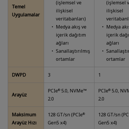
(işlemsel ve
(işlemsel 
Temel
ilişkisel
ilişkisel
Uygulamalar
veritabanları)
veritabanl
Medya akış ve
Medya akı
içerik dağıtım
içerik dağ
ağları
ağları
Sanallaştırılmış
Sanallaştı
ortamlar
ortamlar
DWPD
3
1
PCIe
5.0, NVMe™
PCIe
5.0, N
®
®
Arayüz
2.0
2.0
Maksimum
128 GT/sn (PCIe
128 GT/sn (PC
®
Arayüz Hızı
Gen5 x4)
Gen5 x4)