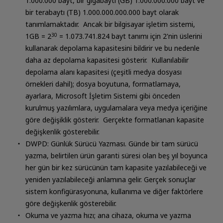
1.000.000 bayt, bir gigabaytı (GB) 1.000.000.000 bayt ve
bir terabaytı (TB) 1.000.000.000.000 bayt olarak
tanımlamaktadır. Ancak bir bilgisayar işletim sistemi,
1GB = 2
30
= 1.073.741.824 bayt tanımı için 2'nin üslerini
kullanarak depolama kapasitesini bildirir ve bu nedenle
daha az depolama kapasitesi gösterir. Kullanılabilir
depolama alanı kapasitesi (çeşitli medya dosyası
örnekleri dahil); dosya boyutuna, formatlamaya,
ayarlara, Microsoft İşletim Sistemi gibi önceden
kurulmuş yazılımlara, uygulamalara veya medya içeriğine
göre değişiklik gösterir. Gerçekte formatlanan kapasite
değişkenlik gösterebilir.
DWPD: Günlük Sürücü Yazması. Günde bir tam sürücü
yazma, belirtilen ürün garanti süresi olan beş yıl boyunca
her gün bir kez sürücünün tam kapasite yazılabileceği ve
yeniden yazılabileceği anlamına gelir. Gerçek sonuçlar
sistem konfigürasyonuna, kullanıma ve diğer faktörlere
göre değişkenlik gösterebilir.
Okuma ve yazma hızı; ana cihaza, okuma ve yazma