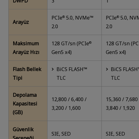
DWPD
3
1
PCIe
5.0, NVMe™
PCIe
5.0, N
®
®
Arayüz
2.0
2.0
Maksimum
128 GT/sn (PCIe
128 GT/sn (PC
®
Arayüz Hızı
Gen5 x4)
Gen5 x4)
Flash Bellek
BiCS FLASH™
BiCS FLASH
Tipi
TLC
TLC
Depolama
12,800 / 6,400 /
15,360 / 7,680 
Kapasitesi
3,200 / 1,600
3,840 / 1,920
(GB)
Güvenlik
SIE, SED
SIE, SED
Seçeneği