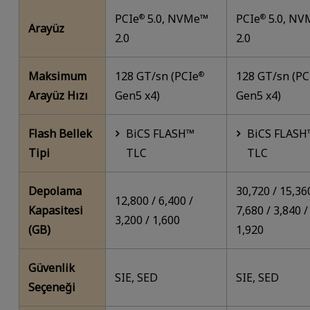
PCIe
5.0, NVMe™
PCIe
5.0, N
®
®
Arayüz
2.0
2.0
Maksimum
128 GT/sn (PCIe
128 GT/sn (PC
®
Arayüz Hızı
Gen5 x4)
Gen5 x4)
Flash Bellek
BiCS FLASH™
BiCS FLASH
Tipi
TLC
TLC
Depolama
30,720 / 15,36
12,800 / 6,400 /
Kapasitesi
7,680 / 3,840 /
3,200 / 1,600
(GB)
1,920
Güvenlik
SIE, SED
SIE, SED
Seçeneği