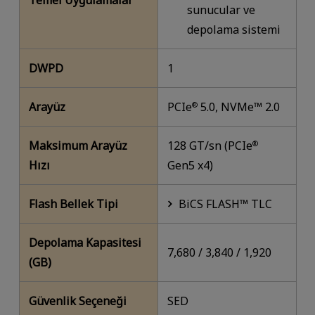
Temel Uygulamalar
sunucular ve
depolama sistemi
DWPD
1
Arayüz
PCIe
5.0, NVMe™ 2.0
®
Maksimum Arayüz
128 GT/sn (PCIe
®
Hızı
Gen5 x4)
Flash Bellek Tipi
BiCS FLASH™ TLC
Depolama Kapasitesi
7,680 / 3,840 / 1,920
(GB)
Güvenlik Seçeneği
SED