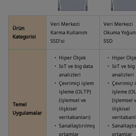
Veri Merkezi
Veri Merkezi
Ürün
Karma Kullanım
Okuma Yoğun
Kategorisi
SSD'si
SSD
Hiper Ölçek
Hiper Ölç
IoT ve big data
IoT ve big
analizleri
analizleri
Çevrimiçi işlem
Çevrimiçi 
işleme (OLTP)
işleme (O
(işlemsel ve
(işlemsel 
Temel
ilişkisel
ilişkisel
Uygulamalar
veritabanları)
veritabanl
Sanallaştırılmış
Sanallaştı
ortamlar
ortamlar