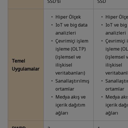
SSD'si
SSD
Hiper Ölçek
Hiper Ölç
IoT ve big data
IoT ve big
analizleri
analizleri
Çevrimiçi işlem
Çevrimiçi 
işleme (OLTP)
işleme (O
(işlemsel ve
(işlemsel 
Temel
ilişkisel
ilişkisel
Uygulamalar
veritabanları)
veritabanl
Sanallaştırılmış
Sanallaştı
ortamlar
ortamlar
Medya akış ve
Medya akı
içerik dağıtım
içerik dağ
ağları
ağları