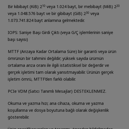
Bir kibibayt (KiB) 2
10
veya 1.024 bayt, bir mebibayt (MiB) 2
20
veya 1.048.576 bayt ve bir gibibayt (GiB) 2
30
veya
1.073.741.824 bayt anlamına gelmektedir.
IOPS: Saniye Başı Girdi Çıktı (veya G/Ç işlemlerinin saniye
başı sayısı)
MTTF (Arızaya Kadar Ortalama Süre) bir garanti veya ürün
ömrünün bir tahmini değildir; yüksek sayıda ürürnün
ortalama arıza oranı ile ilgili istatistiksel bir değerdir ve
gerçek işletimi tam olarak yansıtmayabilir. Ürünün gerçek
işletim ömrü, MTTF’den farklı olabilir.
PCIe VDM (Satıcı Tanımlı Mesajlar) DESTEKLENMEZ.
Okuma ve yazma hızı; ana cihaza, okuma ve yazma
koşullarına ve dosya boyutuna bağlı olarak değişkenlik
gösterebilir.