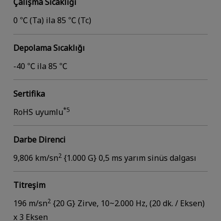
Çalışma Sıcaklığı
0 ℃ (Ta) ila 85 ℃ (Tc)
Depolama Sıcaklığı
-40 ℃ ila 85 ℃
Sertifika
*5
RoHS uyumlu
Darbe Direnci
2
9,806 km/sn
{1.000 G} 0,5 ms yarım sinüs dalgası
Titreşim
2
196 m/sn
{20 G} Zirve, 10~2.000 Hz, (20 dk. / Eksen)
x 3 Eksen