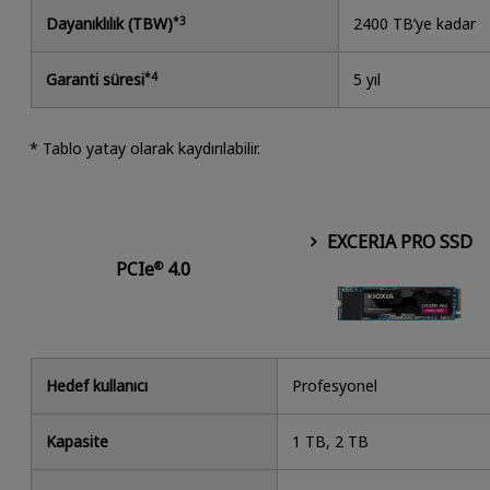
Dayanıklılık (TBW)
*3
2400 TB’ye kadar
Garanti süresi
*4
5 yıl
* Tablo yatay olarak kaydırılabilir.
EXCERIA PRO SSD
PCIe
4.0
®
Hedef kullanıcı
Profesyonel
Kapasite
1 TB, 2 TB