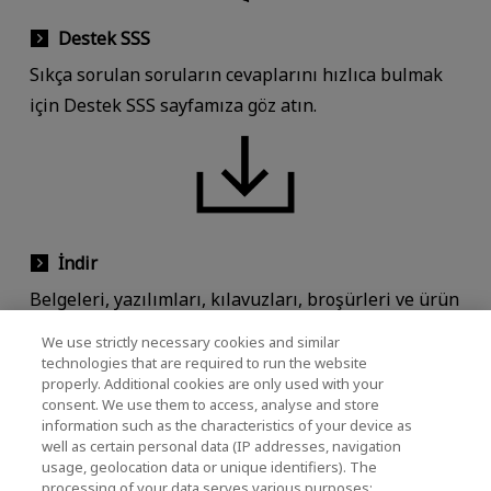
Destek SSS
Sıkça sorulan soruların cevaplarını hızlıca bulmak
için Destek SSS sayfamıza göz atın.
İndir
Belgeleri, yazılımları, kılavuzları, broşürleri ve ürün
resimlerini indirin.
We use strictly necessary cookies and similar
technologies that are required to run the website
properly. Additional cookies are only used with your
consent. We use them to access, analyse and store
information such as the characteristics of your device as
well as certain personal data (IP addresses, navigation
usage, geolocation data or unique identifiers). The
Garanti Bilgileri
processing of your data serves various purposes: