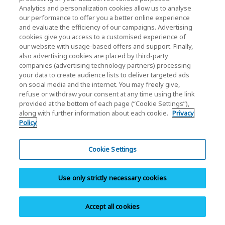
Analytics and personalization cookies allow us to analyse
Kişisel SSD/Kartlar ve USB garanti bilgilerine göz
our performance to offer you a better online experience
and evaluate the efficiency of our campaigns. Advertising
atın.
cookies give you access to a customised experience of
our website with usage-based offers and support. Finally,
also advertising cookies are placed by third-party
companies (advertising technology partners) processing
your data to create audience lists to deliver targeted ads
on social media and the internet. You may freely give,
refuse or withdraw your consent at any time using the link
Destek ile İletişime Geçin
provided at the bottom of each page (“Cookie Settings”),
along with further information about each cookie.
Privacy
Ürünlerinizle ilgili yardım için müşteri desteği ile
Policy
iletişime geçin.
Cookie Settings
Müşteri Desteği
Use only strictly necessary cookies
Accept all cookies
Share