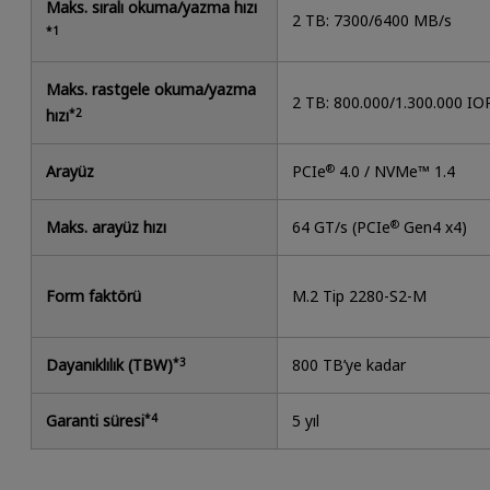
Maks. sıralı okuma/yazma hızı
2 TB: 7300/6400 MB/s
*1
Maks. rastgele okuma/yazma
2 TB: 800.000/1.300.000 IO
hızı
*2
Arayüz
PCIe
®
4.0 / NVMe™ 1.4
Maks. arayüz hızı
64 GT/s (PCIe
®
Gen4 x4)
Form faktörü
M.2 Tip 2280-S2-M
Dayanıklılık (TBW)
*3
800 TB’ye kadar
Garanti süresi
*4
5 yıl