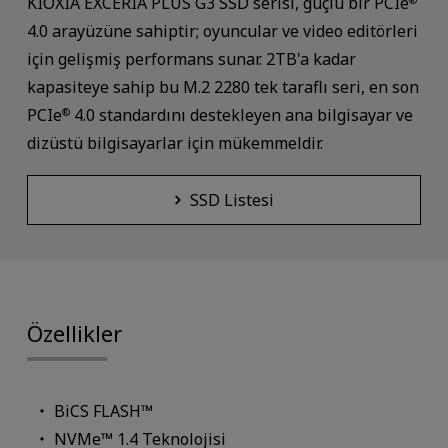
KIOXIA EXCERIA PLUS G3 SSD serisi, güçlü bir PCIe
4.0 arayüzüne sahiptir; oyuncular ve video editörleri
için gelişmiş performans sunar. 2TB'a kadar
kapasiteye sahip bu M.2 2280 tek taraflı seri, en son
PCIe
4.0 standardını destekleyen ana bilgisayar ve
®
dizüstü bilgisayarlar için mükemmeldir.
SSD Listesi
Özellikler
BiCS FLASH™
NVMe™ 1.4 Teknolojisi