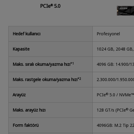
PCIe
5.0
®
Hedef kullanıcı
Profesyonel
Kapasite
1024 GB, 2048 GB
Maks. sıralı okuma/yazma hızı
*1
4096 GB: 14.900/1
Maks. rastgele okuma/yazma hızı
*2
2.300.000/1.950.00
Arayüz
PCIe
®
5.0 / NVMe™
Maks. arayüz hızı
128 GT/s (PCIe
®
Ge
Form faktörü
4096GB: M.2 Tip 2