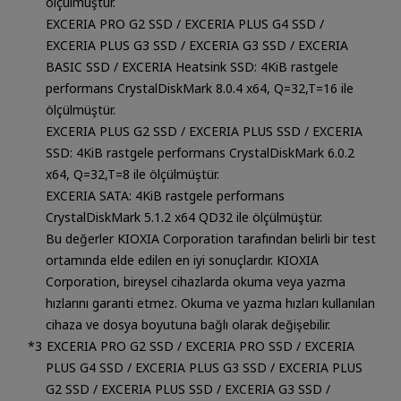
ölçülmüştür.
EXCERIA PRO G2 SSD / EXCERIA PLUS G4 SSD /
EXCERIA PLUS G3 SSD / EXCERIA G3 SSD / EXCERIA
BASIC SSD / EXCERIA Heatsink SSD: 4KiB rastgele
performans CrystalDiskMark 8.0.4 x64, Q=32,T=16 ile
ölçülmüştür.
EXCERIA PLUS G2 SSD / EXCERIA PLUS SSD / EXCERIA
SSD: 4KiB rastgele performans CrystalDiskMark 6.0.2
x64, Q=32,T=8 ile ölçülmüştür.
EXCERIA SATA: 4KiB rastgele performans
CrystalDiskMark 5.1.2 x64 QD32 ile ölçülmüştür.
Bu değerler KIOXIA Corporation tarafından belirli bir test
ortamında elde edilen en iyi sonuçlardır. KIOXIA
Corporation, bireysel cihazlarda okuma veya yazma
hızlarını garanti etmez. Okuma ve yazma hızları kullanılan
cihaza ve dosya boyutuna bağlı olarak değişebilir.
EXCERIA PRO G2 SSD / EXCERIA PRO SSD / EXCERIA
PLUS G4 SSD / EXCERIA PLUS G3 SSD / EXCERIA PLUS
G2 SSD / EXCERIA PLUS SSD / EXCERIA G3 SSD /