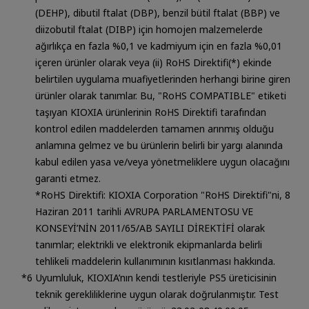
(DEHP), dibutil ftalat (DBP), benzil bütil ftalat (BBP) ve
diizobutil ftalat (DIBP) için homojen malzemelerde
ağırlıkça en fazla %0,1 ve kadmiyum için en fazla %0,01
içeren ürünler olarak veya (ii) RoHS Direktifi(*) ekinde
belirtilen uygulama muafiyetlerinden herhangi birine giren
ürünler olarak tanımlar. Bu, "RoHS COMPATIBLE" etiketi
taşıyan KIOXIA ürünlerinin RoHS Direktifi tarafından
kontrol edilen maddelerden tamamen arınmış olduğu
anlamına gelmez ve bu ürünlerin belirli bir yargı alanında
kabul edilen yasa ve/veya yönetmeliklere uygun olacağını
garanti etmez.
*RoHS Direktifi: KIOXIA Corporation "RoHS Direktifi"ni, 8
Haziran 2011 tarihli AVRUPA PARLAMENTOSU VE
KONSEYİ’NİN 2011/65/AB SAYILI DİREKTİFİ olarak
tanımlar; elektrikli ve elektronik ekipmanlarda belirli
tehlikeli maddelerin kullanımının kısıtlanması hakkında.
Uyumluluk, KIOXIA’nın kendi testleriyle PS5 üreticisinin
teknik gerekliliklerine uygun olarak doğrulanmıştır. Test