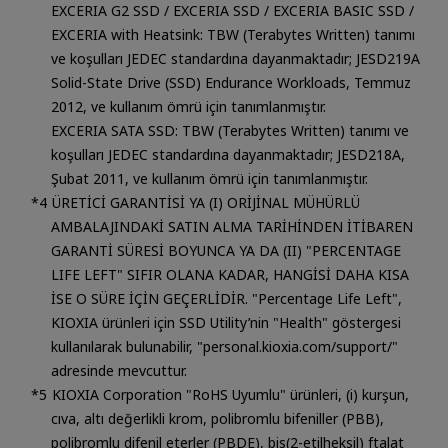
EXCERIA G2 SSD / EXCERIA SSD / EXCERIA BASIC SSD /
EXCERIA with Heatsink: TBW (Terabytes Written) tanımı
ve koşulları JEDEC standardına dayanmaktadır; JESD219A
Solid-State Drive (SSD) Endurance Workloads, Temmuz
2012, ve kullanım ömrü için tanımlanmıştır.
EXCERIA SATA SSD: TBW (Terabytes Written) tanımı ve
koşulları JEDEC standardına dayanmaktadır; JESD218A,
Şubat 2011, ve kullanım ömrü için tanımlanmıştır.
ÜRETİCİ GARANTİSİ YA (I) ORİJİNAL MÜHÜRLÜ
AMBALAJINDAKİ SATIN ALMA TARİHİNDEN İTİBAREN
GARANTİ SÜRESİ BOYUNCA YA DA (II) "PERCENTAGE
LIFE LEFT" SIFIR OLANA KADAR, HANGİSİ DAHA KISA
İSE O SÜRE İÇİN GEÇERLİDİR. "Percentage Life Left",
KIOXIA ürünleri için SSD Utility’nin "Health" göstergesi
kullanılarak bulunabilir, "personal.kioxia.com/support/"
adresinde mevcuttur.
KIOXIA Corporation "RoHS Uyumlu" ürünleri, (i) kurşun,
cıva, altı değerlikli krom, polibromlu bifeniller (PBB),
polibromlu difenil eterler (PBDE), bis(2-etilheksil) ftalat