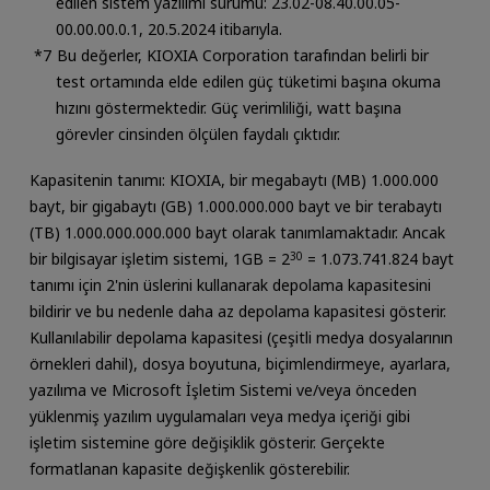
edilen sistem yazılımı sürümü: 23.02-08.40.00.05-
00.00.00.0.1, 20.5.2024 itibarıyla.
Bu değerler, KIOXIA Corporation tarafından belirli bir
test ortamında elde edilen güç tüketimi başına okuma
hızını göstermektedir. Güç verimliliği, watt başına
görevler cinsinden ölçülen faydalı çıktıdır.
Kapasitenin tanımı: KIOXIA, bir megabaytı (MB) 1.000.000
bayt, bir gigabaytı (GB) 1.000.000.000 bayt ve bir terabaytı
(TB) 1.000.000.000.000 bayt olarak tanımlamaktadır. Ancak
bir bilgisayar işletim sistemi, 1GB = 2
30
= 1.073.741.824 bayt
tanımı için 2'nin üslerini kullanarak depolama kapasitesini
bildirir ve bu nedenle daha az depolama kapasitesi gösterir.
Kullanılabilir depolama kapasitesi (çeşitli medya dosyalarının
örnekleri dahil), dosya boyutuna, biçimlendirmeye, ayarlara,
yazılıma ve Microsoft İşletim Sistemi ve/veya önceden
yüklenmiş yazılım uygulamaları veya medya içeriği gibi
işletim sistemine göre değişiklik gösterir. Gerçekte
formatlanan kapasite değişkenlik gösterebilir.