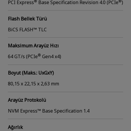
®
®
PCI Express
Base Specification Revision 4.0 (PCIe
)
Flash Bellek Türü
BiCS FLASH™ TLC
Maksimum Arayüz Hızı
®
64 GT/s (PCIe
Gen4 x4)
Boyut (Maks.: UxGxY)
80,15 x 22,15 x 2,63 mm
Arayüz Protokolü
NVM Express™ Base Specification 1.4
Ağırlık