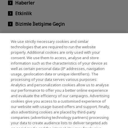
Haberler
Etkinlik
Bizimle İletişime Geçin
We use strictly necessary cookies and similar
KIOXIA Holdings Corporation (Kurumsal /
technologies that are required to run the website
properly. Additional cookies are only used with your
Yatırımcı İlişkileri)
consent. We use them to access, analyse and store
KIOXIA Holdings Corporation Home
information such as the characteristics of your device as
well as certain personal data (IP addresses, navigation
Yatırımcı İlişkileri
usage, geolocation data or unique identifiers). The
processing of your data serves various purposes:
Analytics and personalization cookies allow us to analyse
our performance to offer you a better online experience
and evaluate the efficiency of our campaigns. Advertising
cookies give you access to a customised experience of
our website with usage-based offers and support. Finally,
also advertising cookies are placed by third-party
Gizlilik Politikası
companies (advertising technology partners) processing
your data to create audience lists to deliver targeted ads
Cookie Settings