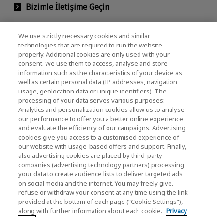
Bizimle İletişime Geçin
We use strictly necessary cookies and similar
KIOXIA Holdings Corporation (Kurumsal /
technologies that are required to run the website
properly. Additional cookies are only used with your
Yatırımcı İlişkileri)
consent. We use them to access, analyse and store
KIOXIA Holdings Corporation Home
information such as the characteristics of your device as
well as certain personal data (IP addresses, navigation
Yatırımcı İlişkileri
usage, geolocation data or unique identifiers). The
processing of your data serves various purposes:
Analytics and personalization cookies allow us to analyse
our performance to offer you a better online experience
and evaluate the efficiency of our campaigns. Advertising
cookies give you access to a customised experience of
our website with usage-based offers and support. Finally,
also advertising cookies are placed by third-party
Gizlilik Politikası
companies (advertising technology partners) processing
your data to create audience lists to deliver targeted ads
Cookie Settings
on social media and the internet. You may freely give,
refuse or withdraw your consent at any time using the link
Hüküm ve Koşullar
provided at the bottom of each page (“Cookie Settings”),
along with further information about each cookie.
Privacy
Ticari Markalar