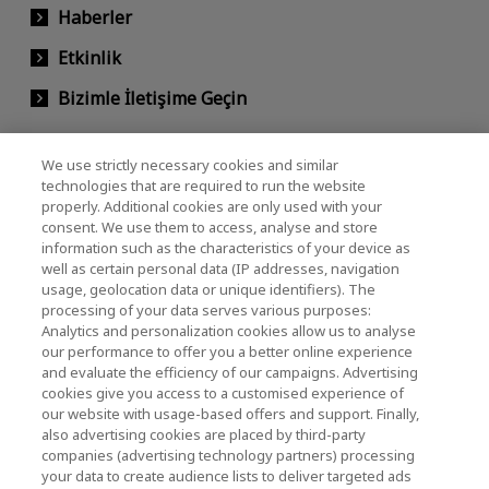
Haberler
Etkinlik
Bizimle İletişime Geçin
We use strictly necessary cookies and similar
KIOXIA Holdings Corporation (Kurumsal /
technologies that are required to run the website
properly. Additional cookies are only used with your
Yatırımcı İlişkileri)
consent. We use them to access, analyse and store
KIOXIA Holdings Corporation Home
information such as the characteristics of your device as
well as certain personal data (IP addresses, navigation
Yatırımcı İlişkileri
usage, geolocation data or unique identifiers). The
processing of your data serves various purposes:
Analytics and personalization cookies allow us to analyse
our performance to offer you a better online experience
and evaluate the efficiency of our campaigns. Advertising
cookies give you access to a customised experience of
our website with usage-based offers and support. Finally,
also advertising cookies are placed by third-party
Gizlilik Politikası
companies (advertising technology partners) processing
your data to create audience lists to deliver targeted ads