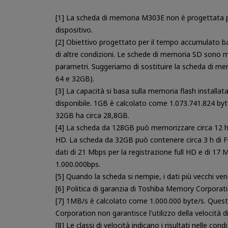
[1] La scheda di memoria M303E non è progettata pe
dispositivo.
[2] Obiettivo progettato per il tempo accumulato ba
di altre condizioni. Le schede di memoria SD sono ma
parametri. Suggeriamo di sostituire la scheda di me
64 e 32GB).
[3] La capacità si basa sulla memoria flash installat
disponibile. 1GB è calcolato come 1.073.741.824 byt
32GB ha circa 28,8GB.
[4] La scheda da 128GB può memorizzare circa 12 h 2
HD. La scheda da 32GB può contenere circa 3 h di Fu
dati di 21 Mbps per la registrazione full HD e di 17 
1.000.000bps.
[5] Quando la scheda si riempie, i dati più vecchi v
[6] Politica di garanzia di Toshiba Memory Corporat
[7] 1MB/s è calcolato come 1.000.000 byte/s. Quest
Corporation non garantisce l'utilizzo della velocità di 
[8] Le classi di velocità indicano i risultati nelle con