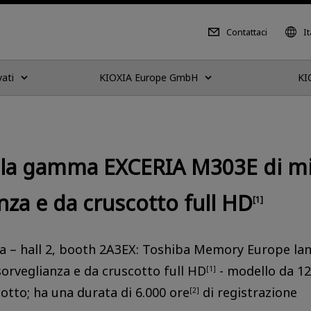
Contattaci
It
vati
KIOXIA Europe GmbH
KI
 la gamma EXCERIA M303E di m
nza e da cruscotto full HD
[1]
a – hall 2, booth 2A3EX: Toshiba Memory Europe l
orveglianza e da cruscotto full HD
- modello da 12
[1]
otto; ha una durata di 6.000 ore
di registrazione
[2]