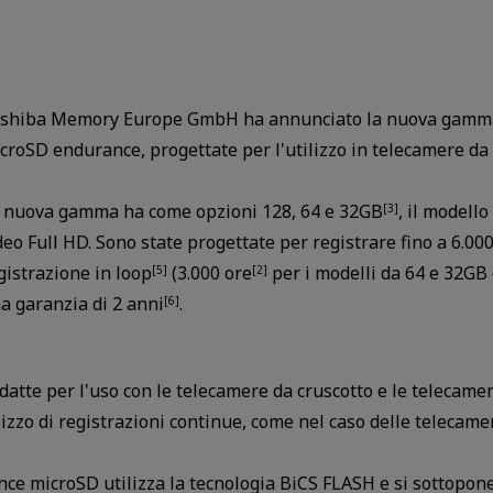
shiba Memory Europe GmbH ha annunciato la nuova gamma
croSD endurance, progettate per l'utilizzo in telecamere da 
 nuova gamma ha come opzioni 128, 64 e 32GB
, il modell
[3]
deo Full HD. Sono state progettate per registrare fino a 6.00
gistrazione in loop
(3.000 ore
per i modelli da 64 e 32GB 
[5]
[2]
a garanzia di 2 anni
.
[6]
tte per l'uso con le telecamere da cruscotto e le telecamer
zzo di registrazioni continue, come nel caso delle telecamer
e microSD utilizza la tecnologia BiCS FLASH e si sottopone a