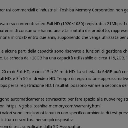
r usi commerciali o industriali. Toshiba Memory Corporation non ga
sato su contenuti video Full HD (1920×1080) registrati a 21Mbps. I ri
teriali di consumo e hanno una vita limitata del prodotto, rappresenta
moria microSD entro due anni, supponendo che venga utilizzata per ot
a e alcune parti della capacità sono riservate a funzioni di gestione 
e. La scheda da 128GB ha una capacità utilizzabile di circa 115,2GB,
0 m di Full HD, e circa 15 h 20 m di HD. La scheda da 64GB può cont
ll HD, e 3 h 50 m di video HD. Tempo di registrazione approssimativo 
Mbps per la registrazione HD. I risultati possono variare a seconda del
engono automaticamente sovrascritti per fare spazio alle nuove registr
ion: https: //global.toshiba-memory.com/warranty.html.
i valori sono i migliori ottenuti in uno specifico ambiente di test 
lettura o scrittura nei singoli dispositivi.
dizioni di test specificate dalla SD Association.