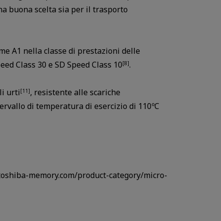
a buona scelta sia per il trasporto
me A1 nella classe di prestazioni delle
Speed Class 30 e SD Speed Class 10
.
[8]
li urti
, resistente alle scariche
[11]
tervallo di temperatura di esercizio di 110ºC
w.toshiba-memory.com/product-category/micro-