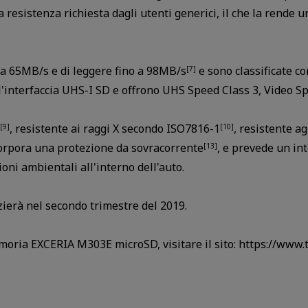
esistenza richiesta dagli utenti generici, il che la rende un
 a 65MB/s e di leggere fino a 98MB/s
e sono classificate co
[7]
 l'interfaccia UHS-I SD e offrono UHS Speed Class 3, Video 
, resistente ai raggi X secondo ISO7816-1
, resistente ag
[9]
[10]
corpora una protezione da sovracorrente
, e prevede un in
[13]
ioni ambientali all'interno dell'auto.
zierà nel secondo trimestre del 2019.
memoria EXCERIA M303E microSD, visitare il sito: https://ww