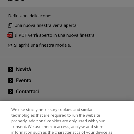
Definizioni delle icone:
Una nuova finestra verrà aperta.
Il PDF verrà aperto in una nuova finestra.
Si aprirà una finestra modale.
Novità
Evento
Contattaci
We use strictly necessary cookies and similar
KIOXIA Holdings Corporation (Relazioni con il
technologies that are required to run the website
properly. Additional cookies are only used with your
Corporate / Investori)
consent. We use them to access, analyse and store
KIOXIA Holdings Corporation Home
information such as the characteristics of your device as