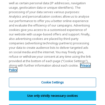
well as certain personal data (IP addresses, navigation
Relazioni con gli investitori
usage, geolocation data or unique identifiers). The
processing of your data serves various purposes:
Analytics and personalization cookies allow us to analyse
our performance to offer you a better online experience
and evaluate the efficiency of our campaigns. Advertising
cookies give you access to a customised experience of
our website with usage-based offers and support. Finally,
also advertising cookies are placed by third-party
Informativa sulla privacy
companies (advertising technology partners) processing
your data to create audience lists to deliver targeted ads
Cookie Settings
on social media and the internet. You may freely give,
refuse or withdraw your consent at any time using the link
Termini e condizioni
provided at the bottom of each page (“Cookie Settings”),
along with further information about each cookie.
Privacy
Marchi registrati
Policy
Prodotti di importazione parallela e contraffatti
Mappa del sito
Cookie Settings
Normative Europee
Use only strictly necessary cookies
Sistema di segnalazione
Nota