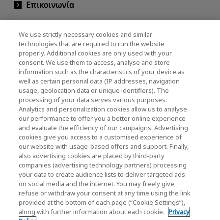
Επικοινωνία
We use strictly necessary cookies and similar
KIOXIA Holdings Corporation (Εταιρικές /
technologies that are required to run the website
properly. Additional cookies are only used with your
Επενδυτικές Σχέσεις)
consent. We use them to access, analyse and store
KIOXIA Holdings Corporation Home
information such as the characteristics of your device as
well as certain personal data (IP addresses, navigation
Επενδυτικές σχέσεις
usage, geolocation data or unique identifiers). The
processing of your data serves various purposes:
Analytics and personalization cookies allow us to analyse
our performance to offer you a better online experience
and evaluate the efficiency of our campaigns. Advertising
cookies give you access to a customised experience of
our website with usage-based offers and support. Finally,
also advertising cookies are placed by third-party
Πολιτική απορρήτου
companies (advertising technology partners) processing
your data to create audience lists to deliver targeted ads
Cookie Settings
on social media and the internet. You may freely give,
refuse or withdraw your consent at any time using the link
Όροι και Προϋποθέσεις
provided at the bottom of each page (“Cookie Settings”),
along with further information about each cookie.
Privacy
Εμπορικά σήματα