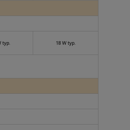
 typ.
18 W typ.