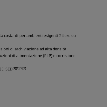
ità costanti per ambienti esigenti 24 ore su
zioni di archiviazione ad alta densità
ruzioni di alimentazione (PLP) e correzione
SIE, SED
[1][2][3][4]