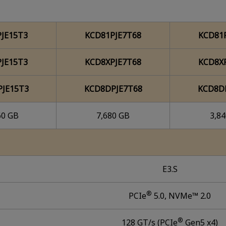
JE15T3
KCD81PJE7T68
KCD81
JE15T3
KCD8XPJE7T68
KCD8X
JE15T3
KCD8DPJE7T68
KCD8D
60 GB
7,680 GB
3,8
E3.S
®
PCIe
5.0, NVMe™ 2.0
®
128 GT/s (PCIe
Gen5 x4)