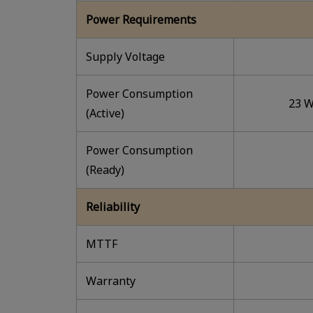
Power Requirements
Supply Voltage
Power Consumption
23 W
(Active)
Power Consumption
(Ready)
Reliability
MTTF
Warranty