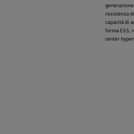
generazione 
resistenza d
capacità di a
forma E3.S, 
center hyper