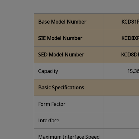
Base Model Number
KCD81P
SIE Model Number
KCD8XP
SED Model Number
KCD8DP
Capacity
15,3
Basic Specifications
Form Factor
lnterface
Maximum Interface Speed