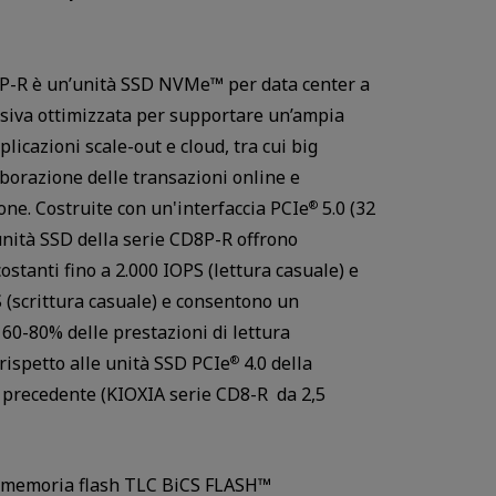
P-R è un’unità SSD NVMe™ per data center a
nsiva ottimizzata per supportare un’ampia
icazioni scale-out e cloud, tra cui big
aborazione delle transazioni online e
one. Costruite con un'interfaccia PCIe
5.0 (32
®
 unità SSD della serie CD8P-R offrono
ostanti fino a 2.000 IOPS (lettura casuale) e
 (scrittura casuale) e consentono un
Watch in video
60-80% delle prestazioni di lettura
rispetto alle unità SSD PCIe
4.0 della
®
precedente (KIOXIA serie CD8-R da 2,5
a memoria flash TLC BiCS FLASH™