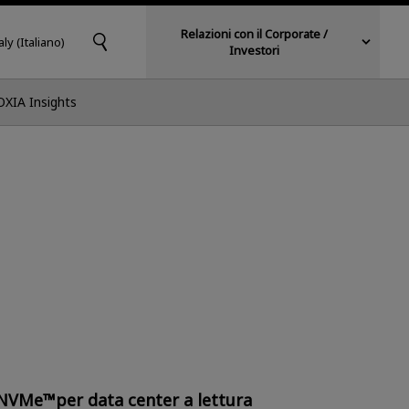
Relazioni con il Corporate /
aly (Italiano)
Investori
OXIA Insights
NVMe™per data center a lettura