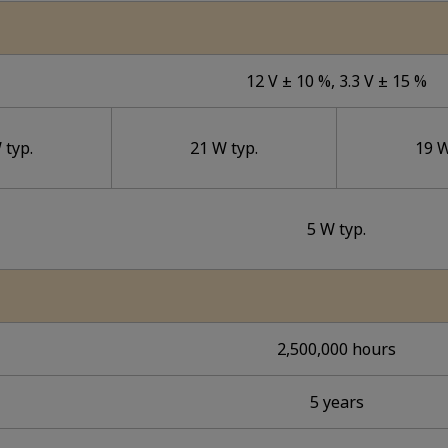
12 V ± 10 %, 3.3 V ± 15 %
 typ.
21 W typ.
19 W
5 W typ.
2,500,000 hours
5 years