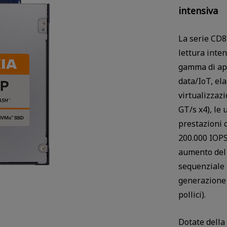
intensiva
La serie CD8
lettura inte
gamma di appl
data/IoT, el
virtualizzazi
GT/s x4), le
prestazioni c
200.000 IOPS
aumento del 
sequenziale 
generazione 
pollici).
Dotate dell