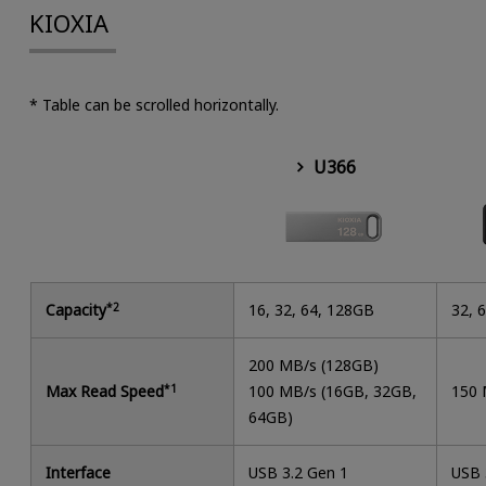
KIOXIA
* Table can be scrolled horizontally.
U366
Capacity
*2
16, 32, 64, 128GB
32, 
200 MB/s (128GB)
Max Read Speed
*1
100 MB/s (16GB, 32GB,
150 
64GB)
Interface
USB 3.2 Gen 1
USB 