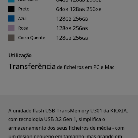
64
128
256
Preto
GB
GB
GB
128
256
Azul
GB
GB
128
256
Rosa
GB
GB
128
256
Cinza Quente
GB
GB
Utilização
Transferência
de ficheiros em PC e Mac
A unidade flash USB TransMemory U301 da KIOXIA,
com tecnologia USB 3.2 Gen 1, simplifica o
armazenamento dos seus ficheiros de média - com
um design pequeno em tamanho, mas grande em