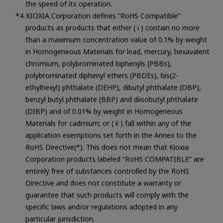
the speed of its operation.
KIOXIA Corporation defines “RoHS Compatible”
products as products that either ( i ) contain no more
than a maximum concentration value of 0.1% by weight
in Homogeneous Materials for lead, mercury, hexavalent
chromium, polybrominated biphenyls (PBBs),
polybrominated diphenyl ethers (PBDEs), bis(2-
ethylhexyl) phthalate (DEHP), dibutyl phthalate (DBP),
benzyl butyl phthalate (BBP) and diisobutyl phthalate
(DIBP) and of 0.01% by weight in Homogeneous
Materials for cadmium; or ( ii ) fall within any of the
application exemptions set forth in the Annex to the
RoHS Directive(*). This does not mean that Kioxia
Corporation products labeled “RoHS COMPATIBLE” are
entirely free of substances controlled by the RoHS
Directive and does not constitute a warranty or
guarantee that such products will comply with the
specific laws and/or regulations adopted in any
particular jurisdiction.