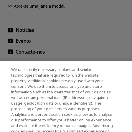
Abre-se uma janela modal.
Notícias
Evento
Contacte-nos
We use strictly necessary cookies and similar
KIOXIA Holdings Corporation (Societário /
technologies that are required to run the website
properly. Additional cookies are only used with your
Relações com Investidores)
consent. We use them to access, analyse and store
KIOXIA Holdings Corporation Home
information such as the characteristics of your device as
well as certain personal data (IP addresses, navigation
Relações com investidores
usage, geolocation data or unique identifiers). The
processing of your data serves various purposes:
Analytics and personalization cookies allow us to analyse
our performance to offer you a better online experience
and evaluate the efficiency of our campaigns. Advertising
cookies give you access to a customised experience of