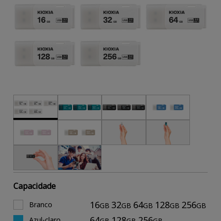
Capacidade
16
32
64
128
256
Branco
GB
GB
GB
GB
GB
64
128
256
Azul-claro
GB
GB
GB