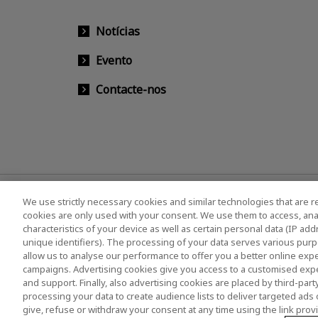
Notícias
Evento
Contacte-nos
We use strictly necessary cookies and similar technologies that are r
cookies are only used with your consent. We use them to access, ana
characteristics of your device as well as certain personal data (IP ad
unique identifiers). The processing of your data serves various purp
allow us to analyse our performance to offer you a better online expe
campaigns. Advertising cookies give you access to a customised exp
Política de Privacidade
Cookie Settings
Term
and support. Finally, also advertising cookies are placed by third-pa
Legislação europeia
Sistema de Denúncia de Irr
processing your data to create audience lists to deliver targeted ads 
give, refuse or withdraw your consent at any time using the link pro