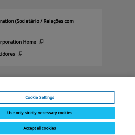
ation (Societário / Relações com
orporation Home
tidores
Cookie Settings
Use only strictly necessary cookies
e Contrafação Paralelos
Mapa do site
Accept all cookies