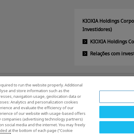
KIOXIA Holdings Corpor
Investidores)
KIOXIA Holdings C
Relações com inves
equired to run the website properly. Additional
lyse and store information such as the
dresses, navigation usage, geolocation data or
oses: Analytics and personalization cookies
rience and evaluate the efficiency of our
erience of our website with usage-based offers
os e Condições
Marcas comerciais
Produtos de Importação 
rty companies (advertising technology partners)
egularidades
Ficha técnica
on social media and the internet. You may freely
vided at the bottom of each page (“Cookie