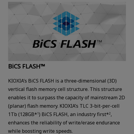
BiCS FLASH™
KIOXIA’s BiCS FLASH is a three-dimensional (3D)
vertical flash memory cell structure. This structure
enables it to surpass the capacity of mainstream 2D
(planar) flash memory. KIOXIA’s TLC 3-bit-per-cell
1Tb (128GB*
) BiCS FLASH, an industry first*
,
1
2
enhances the reliability of write/erase endurance
while boosting write speeds.