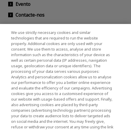
Evento
Contacte-nos
We use strictly necessary cookies and similar
KIOXIA Holdings Corporation (Societário /
technologies that are required to run the website
properly. Additional cookies are only used with your
Relações com Investidores)
consent. We use them to access, analyse and store
KIOXIA Holdings Corporation Home
information such as the characteristics of your device as
well as certain personal data (IP addresses, navigation
Relações com investidores
usage, geolocation data or unique identifiers). The
processing of your data serves various purposes:
Analytics and personalization cookies allow us to analyse
our performance to offer you a better online experience
and evaluate the efficiency of our campaigns. Advertising
cookies give you access to a customised experience of
our website with usage-based offers and support. Finally,
also advertising cookies are placed by third-party
Política de Privacidade
companies (advertising technology partners) processing
your data to create audience lists to deliver targeted ads
Cookie Settings
on social media and the internet. You may freely give,
refuse or withdraw your consent at any time using the link
Termos e Condições