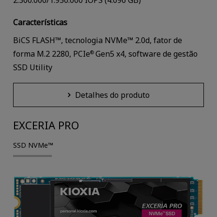
2.300.000/1.950.000 IOPS (4.096 GB)
Características
BiCS FLASH™, tecnologia NVMe™ 2.0d, fator de
forma M.2 2280, PCIe
Gen5 x4, software de gestão
®
SSD Utility
Detalhes do produto
EXCERIA PRO
SSD NVMe™