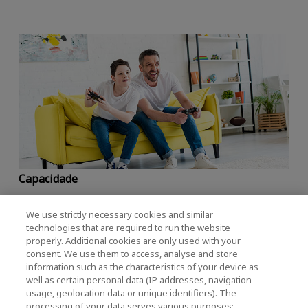
Capacidade
1.024 GB, 2.048 GB, 4.096 GB
We use strictly necessary cookies and similar
technologies that are required to run the website
Velocidade máxima de leitura/escrita sequencial*
2
properly. Additional cookies are only used with your
consent. We use them to access, analyse and store
information such as the characteristics of your device as
6.200/4.900 MB/s (1.024 GB, 2.048 GB)
well as certain personal data (IP addresses, navigation
usage, geolocation data or unique identifiers). The
6.200/4.800 MB/s (4.096 GB)
processing of your data serves various purposes: