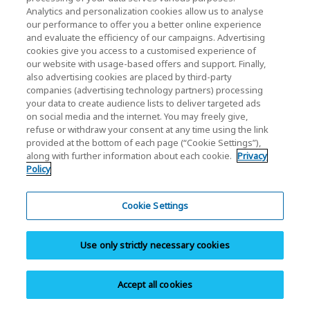
Analytics and personalization cookies allow us to analyse
Velocidade máxima de leitura/escrita aleatória*
2
our performance to offer you a better online experience
and evaluate the efficiency of our campaigns. Advertising
cookies give you access to a customised experience of
our website with usage-based offers and support. Finally,
850.000/440.000 IOPS (1.024 GB)
also advertising cookies are placed by third-party
830.000/450.000 IOPS (2.048 GB)
companies (advertising technology partners) processing
your data to create audience lists to deliver targeted ads
810.000/450.000 IOPS (4.096 GB)
on social media and the internet. You may freely give,
refuse or withdraw your consent at any time using the link
Características
provided at the bottom of each page (“Cookie Settings”),
along with further information about each cookie.
Privacy
Tecnologia BiCS FLASH™, NVMe™ 1.4, M.2 Tipo 2280
Policy
com dissipador de calor, seguindo os requisitos de
tamanho do dissipador de calor PlayStatison5, PCIe
®
Cookie Settings
Gen4 x4, Software de gestão de utilitários SSD
Use only strictly necessary cookies
Detalhes do produto
Accept all cookies