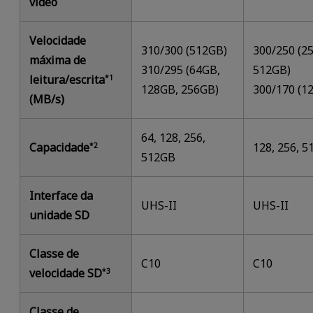
vídeo
Velocidade
310/300 (512GB)
300/250 (2
máxima de
310/295 (64GB,
512GB)
leitura/escrita
*1
128GB, 256GB)
300/170 (1
(MB/s)
64, 128, 256,
Capacidade
128, 256, 
*2
512GB
Interface da
UHS-II
UHS-II
unidade SD
Classe de
C10
C10
velocidade SD
*3
Classe de