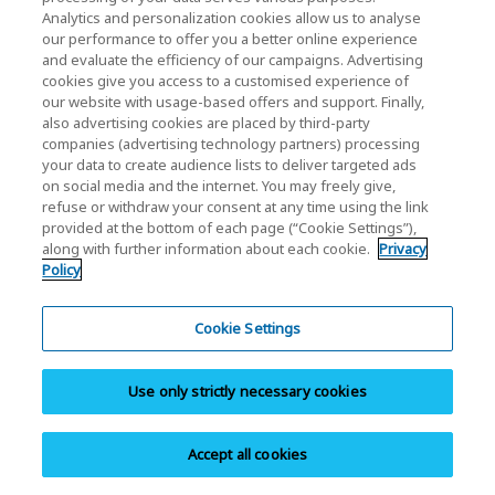
Analytics and personalization cookies allow us to analyse
O PDF abrirá numa nova janela.
our performance to offer you a better online experience
and evaluate the efficiency of our campaigns. Advertising
Abre-se uma janela modal.
cookies give you access to a customised experience of
our website with usage-based offers and support. Finally,
also advertising cookies are placed by third-party
companies (advertising technology partners) processing
Notícias
your data to create audience lists to deliver targeted ads
on social media and the internet. You may freely give,
Evento
refuse or withdraw your consent at any time using the link
provided at the bottom of each page (“Cookie Settings”),
Contacte-nos
along with further information about each cookie.
Privacy
Policy
KIOXIA Holdings Corporation (Societário /
Cookie Settings
Relações com Investidores)
KIOXIA Holdings Corporation Home
Use only strictly necessary cookies
Relações com investidores
Accept all cookies