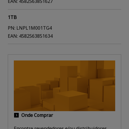
EAN: 4582563851627
1TB
PN: LNPL1M001TG4
EAN: 4582563851634
Onde Comprar
Encontre revendedores e/ou distribuidores