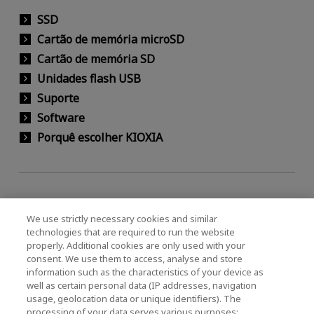
SSD
Cartão de memória microSD
Cartão de memória SD
Unidades flash USB
Suporte
Software
Porquê escolher KIOXIA
We use strictly necessary cookies and similar
Página principal
Produtos Pessoais
Cartão de memória SD
technologies that are required to run the website
Cartão de memória SD EXCERIA PLUS
properly. Additional cookies are only used with your
consent. We use them to access, analyse and store
information such as the characteristics of your device as
Definições de ícones:
well as certain personal data (IP addresses, navigation
usage, geolocation data or unique identifiers). The
Abrirá uma nova janela.
processing of your data serves various purposes: