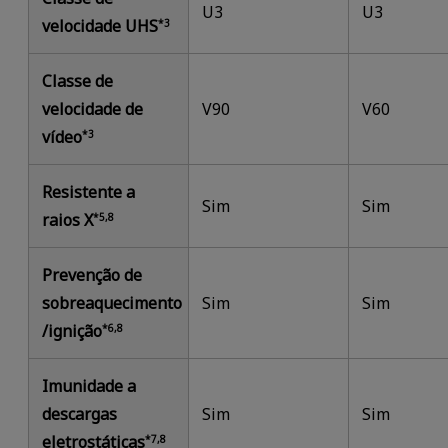
U3
U3
velocidade UHS
*3
Classe de
velocidade de
V90
V60
vídeo
*3
Resistente a
Sim
Sim
raios X
*5,8
Prevenção de
sobreaquecimento
Sim
Sim
/ignição
*6,8
Imunidade a
descargas
Sim
Sim
eletrostáticas
*7,8