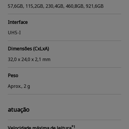
57,6GB, 115,2GB, 230,4GB, 460,8GB, 921,6GB
Interface
UHS-I
Dimensões (CxLxA)
32,0 x 24,0 x 2,1 mm
Peso
Aprox., 2 g
atuação
*1
Velocidade máxima de leitura