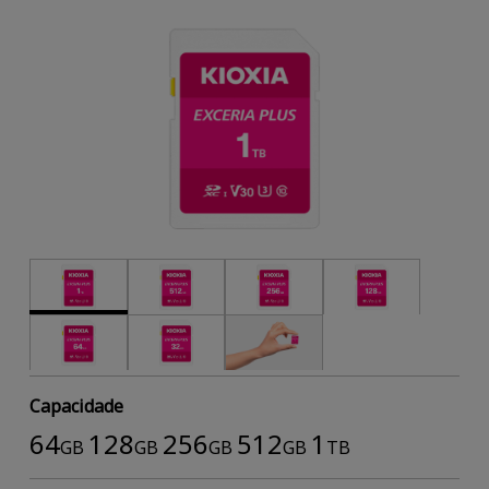
Capacidade
64
128
256
512
1
GB
GB
GB
GB
TB