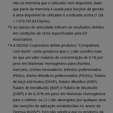
não na memória que o utilizador tem disponível, dado
que parte da memória é usada para funções de gestão.
A área disponível do utilizador é a indicada acima (1 GB
= 1.073.741.824 bytes).
As classes de velocidade indicam os resultados obtidos
em condições de teste especificadas pela SD
Association.
A KIOXIA Corporation define produtos "Compatíveis
com RoHS" como produtos que ( i ) não contêm mais
do que um valor máximo de concentração de 0.1% por
peso em Materiais Homogéneos para chumbo,
mercúrio, crómio hexavalente, bifenilos polibromados
(PBBs), éteres difenílicos polibromados (PBDEs), ftalato
de bis(2-etil-hexilo) (DEHP), ftalato dibutílico (DBP),
ftalato de benzilbutilo (BBP) e ftalato de diisobutilo
(DIBP) e de 0,.01% em peso em Materiais Homogéneos
para o cádmio; ou ( ii ) são abrangidos por qualquer uma
das isenções de aplicação estabelecidas no anexo da
Diretiva RoHS(*). Isto não significa que os produtos da