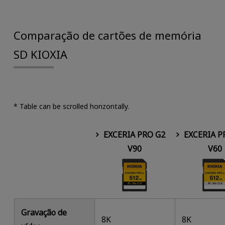
Comparação de cartões de memória
SD KIOXIA
* Table can be scrolled horizontally.
EXCERIA PRO G2
EXCERIA P
V90
V60
Gravação de
8K
8K