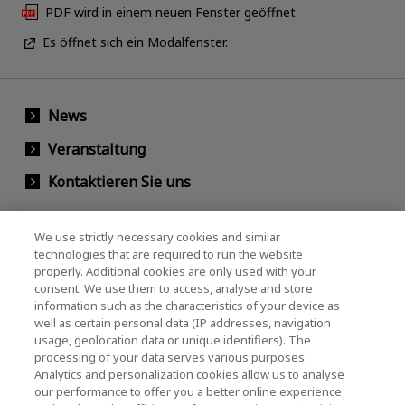
PDF wird in einem neuen Fenster geöffnet.
Es öffnet sich ein Modalfenster.
News
Veranstaltung
Kontaktieren Sie uns
We use strictly necessary cookies and similar
KIOXIA Holdings Corporation
technologies that are required to run the website
properly. Additional cookies are only used with your
(Gesellschaftsrecht / Investor Relations)
consent. We use them to access, analyse and store
KIOXIA Holdings Corporation Home
information such as the characteristics of your device as
well as certain personal data (IP addresses, navigation
Investorenbeziehungen
usage, geolocation data or unique identifiers). The
processing of your data serves various purposes:
Analytics and personalization cookies allow us to analyse
our performance to offer you a better online experience