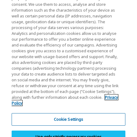
consent. We use them to access, analyse and store
KIOXIA Holdings Corporation Home
information such as the characteristics of your device as
well as certain personal data (IP addresses, navigation
Investorenbeziehungen
usage, geolocation data or unique identifiers). The
processing of your data serves various purposes:
Analytics and personalization cookies allow us to analyse
our performance to offer you a better online experience
and evaluate the efficiency of our campaigns. Advertising
cookies give you access to a customised experience of
our website with usage-based offers and support. Finally,
also advertising cookies are placed by third-party
Datenschutzerklärung
companies (advertising technology partners) processing
your data to create audience lists to deliver targeted ads
Cookie Settings
on social media and the internet. You may freely give,
refuse or withdraw your consent at any time using the link
Geschäftsbedingungen
provided at the bottom of each page (“Cookie Settings”),
along with further information about each cookie.
Privacy
Marken
Policy
Parallelimport und gefälschte Produkte
Inhaltsübersicht
Cookie Settings
(Europäische) Vorschriften
Use only strictly necessary cookies