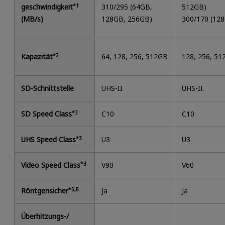
geschwindigkeit
*1
310/295 (64GB,
512GB)
(MB/s)
128GB, 256GB)
300/170 (12
Kapazität
*2
64, 128, 256, 512GB
128, 256, 5
SD-Schnittstelle
UHS-II
UHS-II
SD Speed Class
*3
C10
C10
UHS Speed Class
*3
U3
U3
Video Speed Class
*3
V90
V60
Röntgensicher
*5,8
Ja
Ja
Überhitzungs-/