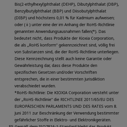
Bis(2-ethylhexyl)phthalat (DEHP), Dibutylphthalat (DBP),
Benzylbutylphthalat (BBP) und Diisobutylphthalat
(DIBP) und höchstens 0,01 % für Kadmium aufweisen;
oder ( ii ) unter eine der im Anhang der RoHS-Richtlinie
genannten Anwendungsausnahmen fallen(*). Das
bedeutet nicht, dass Produkte der Kioxia Corporation,
die als „RoHS konform“ gekennzeichnet sind, völlig frei
von Substanzen sind, die der RoHS-Richtlinie unterliegen.
Diese Kennzeichnung stellt auch keine Garantie oder
Gewährleistung dar, dass diese Produkte den
spezifischen Gesetzen und/oder Vorschriften
entsprechen, die in einer bestimmten Jurisdiktion
verabschiedet wurden.
*RoHS-Richtlinie: Die KIOXIA Corporation versteht unter
der „RoHS-Richtlinie“ die RICHTLINIE 2011/65/EU DES
EUROPÄISCHEN PARLAMENTS UND DES RATES vom 8.
Juni 2011 zur Beschränkung der Verwendung bestimmter
gefährlicher Stoffe in Elektro- und Elektronikgeräten.
Gemäß dem ISO7816-1-Standard bleibt das Produkt