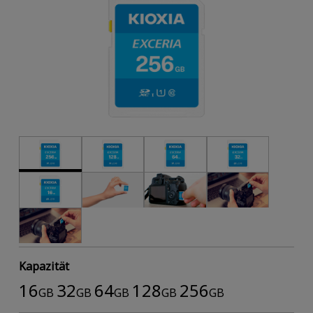
Kapazität
16
32
64
128
256
GB
GB
GB
GB
GB