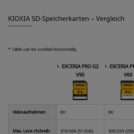
KIOXIA SD-Speicherkarten – Vergleich
* Table can be scrolled horizontally.
EXCERIA PRO G2
EXCERIA P
V90
V60
Videoaufnahmen
8K
8K
Max. Lese-/Schreib-
310/300 (512GB)
300/250 (25