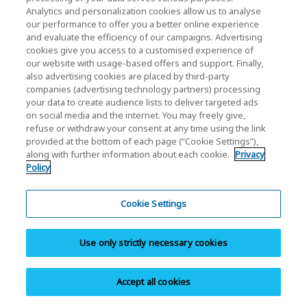
4.096 GB.
Analytics and personalization cookies allow us to analyse
our performance to offer you a better online experience
and evaluate the efficiency of our campaigns. Advertising
cookies give you access to a customised experience of
Kapazität
our website with usage-based offers and support. Finally,
also advertising cookies are placed by third-party
1024 GB, 2048 GB, 4096 GB
companies (advertising technology partners) processing
your data to create audience lists to deliver targeted ads
Max. zufällige Lese-/Schreibgeschwindigkeit*
1
on social media and the internet. You may freely give,
refuse or withdraw your consent at any time using the link
provided at the bottom of each page (“Cookie Settings”),
along with further information about each cookie.
Privacy
6200/4900 MB/s (1024 GB, 2048 GB)
Policy
6200/4800 MB/s (4096 GB)
Cookie Settings
Max. zufällige Lese-/Schreibgeschwindigkeit*
2
Use only strictly necessary cookies
850.000/440.000 IOPS (1024 GB)
Accept all cookies
830.000/450.000 IOPS (2048 GB)
810.000/450.000 IOPS (4096 GB)