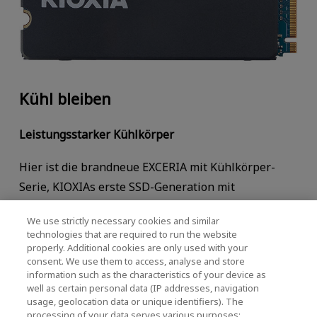
Kühl bleiben
Leistungsstarker Kühlkörper
Hier ist die brandneue EXCERIA mit Kühlkörper-
Serie, KIOXIAs erste SSD-Generation mit
Kühlkörper für eine verbesserte Wärmeableitung.
We use strictly necessary cookies and similar
Die KIOXIA EXCERIA Heatsink SSD-Serie wurde
technologies that are required to run the website
speziell für die anspruchsvollen Einsatzbereiche
properly. Additional cookies are only used with your
consent. We use them to access, analyse and store
von PlayStation 5-Nutzern und PC-Spielern
information such as the characteristics of your device as
entwickelt und bietet die Leistung von PCIe 4.0
und
®
well as certain personal data (IP addresses, navigation
usage, geolocation data or unique identifiers). The
reichlich Speicherplatz mit Kapazitäten von bis zu
processing of your data serves various purposes: