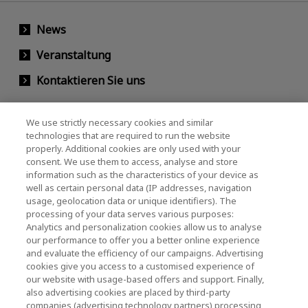
News
Veranstaltung
Kontaktieren Sie uns
We use strictly necessary cookies and similar
KIOXIA Holdings Corporation
technologies that are required to run the website
properly. Additional cookies are only used with your
(Gesellschaftsrecht / Investor Relations)
consent. We use them to access, analyse and store
KIOXIA Holdings Corporation Home
information such as the characteristics of your device as
well as certain personal data (IP addresses, navigation
Investorenbeziehungen
usage, geolocation data or unique identifiers). The
processing of your data serves various purposes:
Analytics and personalization cookies allow us to analyse
our performance to offer you a better online experience
and evaluate the efficiency of our campaigns. Advertising
cookies give you access to a customised experience of
our website with usage-based offers and support. Finally,
also advertising cookies are placed by third-party
Datenschutzerklärung
companies (advertising technology partners) processing