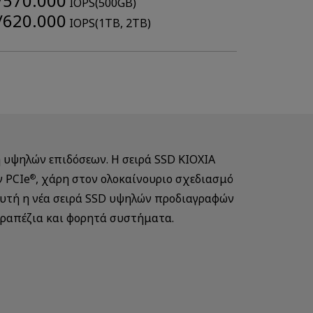
/570.000
IOPS(500GB)
/620.000
IOPS(1TB, 2TB)
 υψηλών επιδόσεων. Η σειρά SSD KIOXIA
ν PCIe
, χάρη στον ολοκαίνουριο σχεδιασμό
®
 Αυτή η νέα σειρά SSD υψηλών προδιαγραφών
ιτραπέζια και φορητά συστήματα.