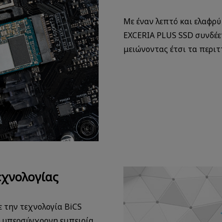
Με έναν λεπτό και ελαφρύ
EXCERIA PLUS SSD συνδέε
μειώνοντας έτσι τα περιτ
εχνολογίας
 την τεχνολογία BiCS
α υπερσύγχρονη εμπειρία