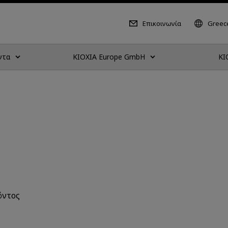
Επικοινωνία
Greece
ντα
KIOXIA Europe GmbH
KI
όντος