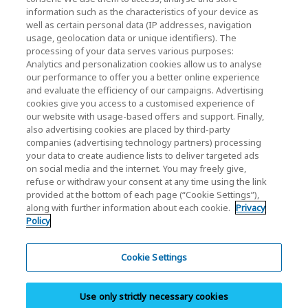
KIOXIA Holdings Corporation Home
information such as the characteristics of your device as
well as certain personal data (IP addresses, navigation
Relations avec les investisseurs
usage, geolocation data or unique identifiers). The
processing of your data serves various purposes:
Analytics and personalization cookies allow us to analyse
our performance to offer you a better online experience
and evaluate the efficiency of our campaigns. Advertising
cookies give you access to a customised experience of
our website with usage-based offers and support. Finally,
also advertising cookies are placed by third-party
Politique de confidentialité
companies (advertising technology partners) processing
your data to create audience lists to deliver targeted ads
Cookie Settings
on social media and the internet. You may freely give,
refuse or withdraw your consent at any time using the link
Conditions générales
provided at the bottom of each page (“Cookie Settings”),
along with further information about each cookie.
Privacy
Marques déposées
Policy
Importation parallèle et produits contrefaits
Plan du site
Cookie Settings
Réglementation européennes
Use only strictly necessary cookies
Dispositif d’alerte