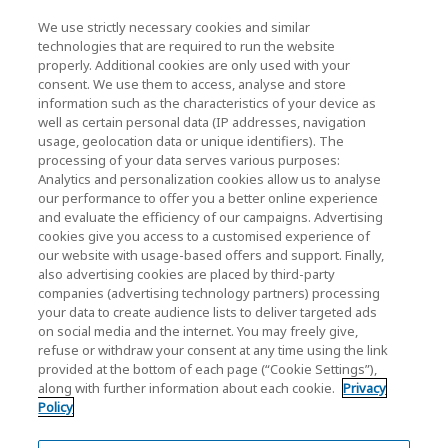
We use strictly necessary cookies and similar
KIOXIA Holdings Corporation (Relations avec
technologies that are required to run the website
properly. Additional cookies are only used with your
les entreprises et les investisseurs)
consent. We use them to access, analyse and store
KIOXIA Holdings Corporation Home
information such as the characteristics of your device as
well as certain personal data (IP addresses, navigation
Relations avec les investisseurs
usage, geolocation data or unique identifiers). The
processing of your data serves various purposes:
Analytics and personalization cookies allow us to analyse
our performance to offer you a better online experience
and evaluate the efficiency of our campaigns. Advertising
cookies give you access to a customised experience of
our website with usage-based offers and support. Finally,
also advertising cookies are placed by third-party
Politique de confidentialité
companies (advertising technology partners) processing
your data to create audience lists to deliver targeted ads
Cookie Settings
on social media and the internet. You may freely give,
refuse or withdraw your consent at any time using the link
Conditions générales
provided at the bottom of each page (“Cookie Settings”),
along with further information about each cookie.
Privacy
Marques déposées
Policy
Importation parallèle et produits contrefaits