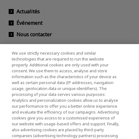
Actualités
Événement
Nous contacter
We use strictly necessary cookies and similar
KIOXIA Holdings Corporation (Relations avec
technologies that are required to run the website
properly. Additional cookies are only used with your
les entreprises et les investisseurs)
consent. We use them to access, analyse and store
KIOXIA Holdings Corporation Home
information such as the characteristics of your device as
well as certain personal data (IP addresses, navigation
Relations avec les investisseurs
usage, geolocation data or unique identifiers). The
processing of your data serves various purposes:
Analytics and personalization cookies allow us to analyse
our performance to offer you a better online experience
and evaluate the efficiency of our campaigns. Advertising
cookies give you access to a customised experience of
our website with usage-based offers and support. Finally,
also advertising cookies are placed by third-party
Politique de confidentialité
companies (advertising technology partners) processing