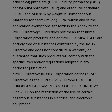
ethylhexyl) phthalate (DEHP), dibutyl phthalate (DBP),
benzyl butyl phthalate (BBP) and diisobutyl phthalate
(DIBP) and of 0.01% by weight in Homogeneous
Materials for cadmium; or ( ii ) fall within any of the
application exemptions set forth in the Annex to the
RoHS Directive(*). This does not mean that Kioxia
Corporation products labeled “RoHS COMPATIBLE” are
entirely free of substances controlled by the RoHS
Directive and does not constitute a warranty or
guarantee that such products will comply with the
specific laws and/or regulations adopted in any
particular jurisdiction.
*RoHS Directive: KIOXIA Corporation defines “RoHS
Directive” as the DIRECTIVE 2011/65/EU OF THE
EUROPEAN PARLIAMENT AND OF THE COUNCIL of 8
June 2011 on the restriction of the use of certain
hazardous substances in electrical and electronic
equipment.