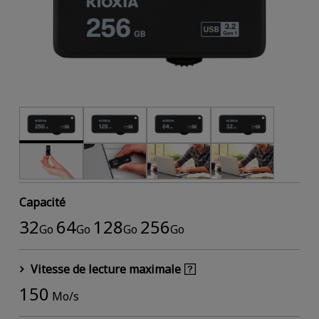
Capacité
32
64
128
256
Go
Go
Go
Go
Vitesse de lecture maximale
150
Mo/s