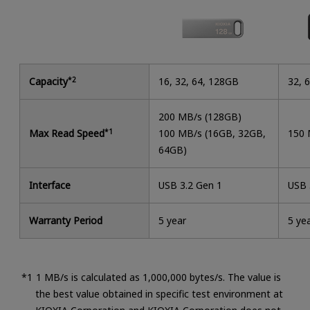
Capacity
*2
16, 32, 64, 128GB
32, 
200 MB/s (128GB)
Max Read Speed
*1
100 MB/s (16GB, 32GB,
150 
64GB)
Interface
USB 3.2 Gen 1
USB 
Warranty Period
5 year
5 ye
1 MB/s is calculated as 1,000,000 bytes/s. The value is
the best value obtained in specific test environment at