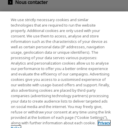
Nous contacter
We use strictly necessary cookies and similar
KIOXIA Holdings Corporation (Relations avec
technologies that are required to run the website
properly. Additional cookies are only used with your
les entreprises et les investisseurs)
consent. We use them to access, analyse and store
KIOXIA Holdings Corporation Home
information such as the characteristics of your device as
well as certain personal data (IP addresses, navigation
Relations avec les investisseurs
usage, geolocation data or unique identifiers). The
processing of your data serves various purposes:
Analytics and personalization cookies allow us to analyse
our performance to offer you a better online experience
and evaluate the efficiency of our campaigns. Advertising
cookies give you access to a customised experience of
our website with usage-based offers and support. Finally,
also advertising cookies are placed by third-party
Politique de confidentialité
companies (advertising technology partners) processing
your data to create audience lists to deliver targeted ads
Cookie Settings
on social media and the internet. You may freely give,
refuse or withdraw your consent at any time using the link
Conditions générales
provided at the bottom of each page (“Cookie Settings”),
along with further information about each cookie.
Privacy
Marques déposées