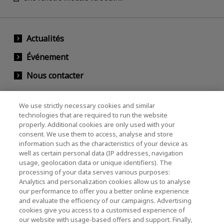
Actualités
Événement
Nous contacter
We use strictly necessary cookies and similar
KIOXIA Holdings Corporation (Relations avec
technologies that are required to run the website
properly. Additional cookies are only used with your
les entreprises et les investisseurs)
consent. We use them to access, analyse and store
KIOXIA Holdings Corporation Home
information such as the characteristics of your device as
well as certain personal data (IP addresses, navigation
Relations avec les investisseurs
usage, geolocation data or unique identifiers). The
processing of your data serves various purposes:
Analytics and personalization cookies allow us to analyse
our performance to offer you a better online experience
and evaluate the efficiency of our campaigns. Advertising
cookies give you access to a customised experience of
our website with usage-based offers and support. Finally,