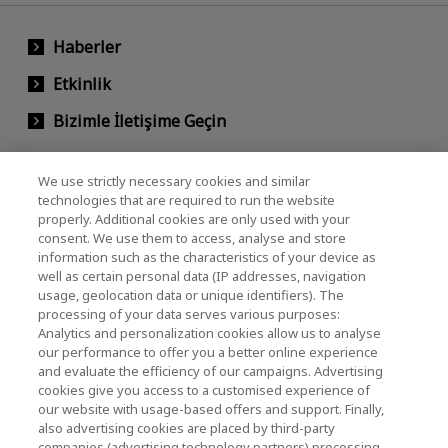
Haberler
Etkinlik
Bizimle İletişime Geçin
We use strictly necessary cookies and similar
KIOXIA Holdings Corporation (Kurumsal /
technologies that are required to run the website
properly. Additional cookies are only used with your
Yatırımcı İlişkileri)
consent. We use them to access, analyse and store
KIOXIA Holdings Corporation Home
information such as the characteristics of your device as
well as certain personal data (IP addresses, navigation
Yatırımcı İlişkileri
usage, geolocation data or unique identifiers). The
processing of your data serves various purposes:
Analytics and personalization cookies allow us to analyse
our performance to offer you a better online experience
and evaluate the efficiency of our campaigns. Advertising
cookies give you access to a customised experience of
our website with usage-based offers and support. Finally,
also advertising cookies are placed by third-party
Gizlilik Politikası
companies (advertising technology partners) processing