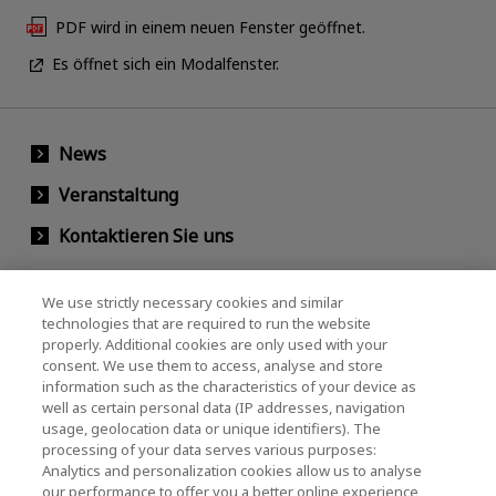
PDF wird in einem neuen Fenster geöffnet.
Es öffnet sich ein Modalfenster.
News
Veranstaltung
Kontaktieren Sie uns
We use strictly necessary cookies and similar
KIOXIA Holdings Corporation
technologies that are required to run the website
properly. Additional cookies are only used with your
(Gesellschaftsrecht / Investor Relations)
consent. We use them to access, analyse and store
KIOXIA Holdings Corporation Home
information such as the characteristics of your device as
well as certain personal data (IP addresses, navigation
Investorenbeziehungen
usage, geolocation data or unique identifiers). The
processing of your data serves various purposes:
Analytics and personalization cookies allow us to analyse
our performance to offer you a better online experience