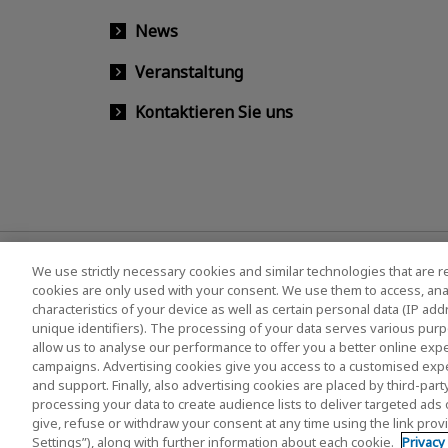
News
Veranstaltung
Kontaktieren Sie uns
We use strictly necessary cookies and similar technologies that are r
cookies are only used with your consent. We use them to access, ana
characteristics of your device as well as certain personal data (IP ad
unique identifiers). The processing of your data serves various purp
allow us to analyse our performance to offer you a better online expe
campaigns. Advertising cookies give you access to a customised exp
Datenschutzerklärung
Cookie Settings
Gesc
and support. Finally, also advertising cookies are placed by third-pa
(Europäische) Vorschriften
Whistleblower-Syste
processing your data to create audience lists to deliver targeted ads 
give, refuse or withdraw your consent at any time using the link pro
Settings”), along with further information about each cookie.
Privacy