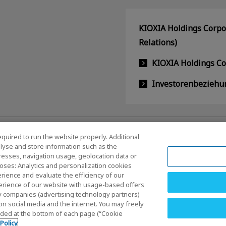
KIOXIA Holdings Corpor
Relations)
KIOXIA Holdings C
Investorenbeziehu
equired to run the website properly. Additional
lyse and store information such as the
dresses, navigation usage, geolocation data or
oses: Analytics and personalization cookies
rience and evaluate the efficiency of our
erience of our website with usage-based offers
häftsbedingungen
Marken
Parallelimport und gefälschte Pro
rty companies (advertising technology partners)
m
Impressum
on social media and the internet. You may freely
vided at the bottom of each page (“Cookie
C
 Policy