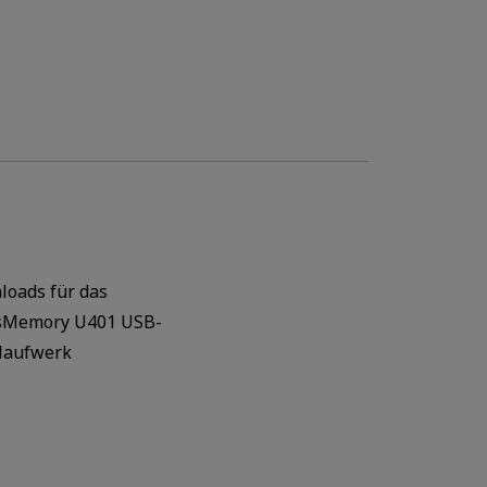
oads für das
sMemory U401 USB-
laufwerk