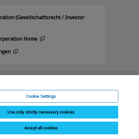
ation (Gesellschaftsrecht / Investor
orporation Home
ngen
Cookie Settings
Use only strictly necessary cookies
dukte
Inhaltsübersicht
Accept all cookies
opyright © 2026 KIOXIA Europe GmbH. All Rights Reserved.