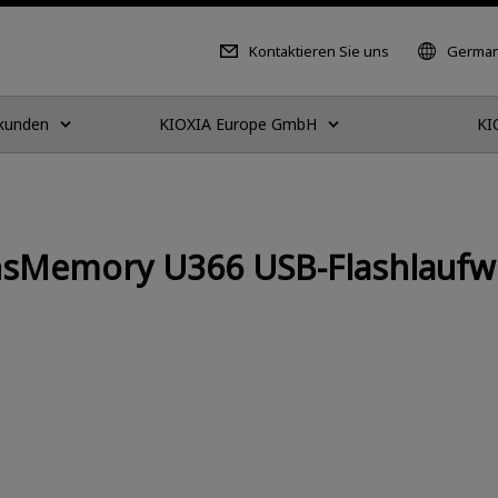
Kontaktieren Sie uns
German
tkunden
KIOXIA Europe GmbH
KI
nsMemory U366 USB-Flashlaufw