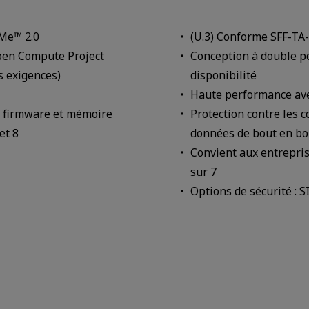
VMe™ 2.0
(U.3) Conforme SFF-TA
Open Compute Project
Conception à double p
s exigences)
disponibilité
Haute performance av
r, firmware et mémoire
Protection contre les 
et 8
données de bout en bo
Convient aux entrepris
sur 7
Options de sécurité : S