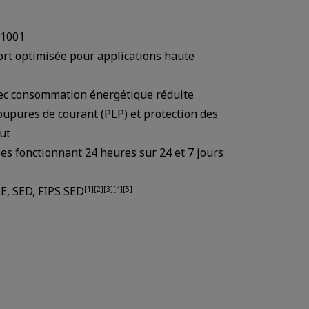
-1001
ort optimisée pour applications haute
ec consommation énergétique réduite
coupures de courant (PLP) et protection des
ut
es fonctionnant 24 heures sur 24 et 7 jours
IE, SED, FIPS SED
[1][2][3][4][5]