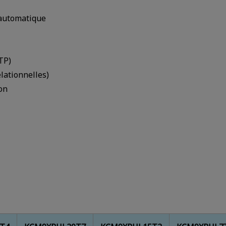
e automatique
TP)
lationnelles)
ion