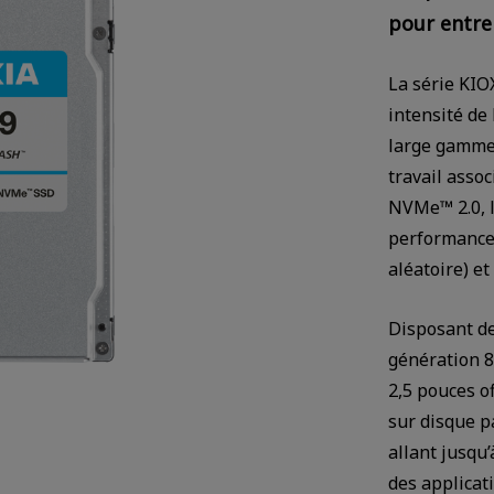
pour entre
La série KIO
intensité de
large gamme 
travail asso
NVMe™ 2.0, l
performance 
aléatoire) et
Disposant d
génération 8
2,5 pouces o
sur disque p
allant jusqu’
des applicati