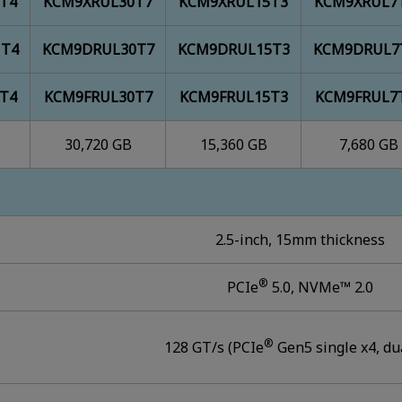
T4
KCM9XRUL30T7
KCM9XRUL15T3
KCM9XRUL7
T4
KCM9DRUL30T7
KCM9DRUL15T3
KCM9DRUL7
T4
KCM9FRUL30T7
KCM9FRUL15T3
KCM9FRUL7
30,720 GB
15,360 GB
7,680 GB
2.5-inch, 15mm thickness
®
PCIe
5.0, NVMe™ 2.0
®
128 GT/s (PCIe
Gen5 single x4, du