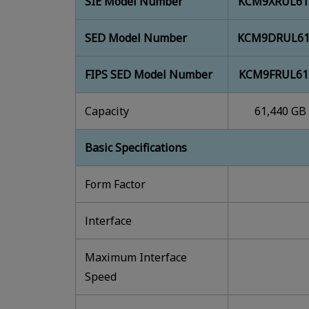
SIE Model Number
KCM9XRUL61
SED Model Number
KCM9DRUL61
FIPS SED Model Number
KCM9FRUL61
Capacity
61,440 GB
Basic Specifications
Form Factor
lnterface
Maximum Interface
Speed