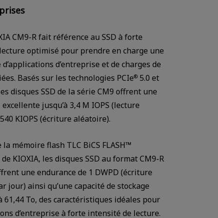
prises
XIA CM9-R fait référence au SSD à forte
 lecture optimisé pour prendre en charge une
d’applications d’entreprise et de charges de
ciées. Basés sur les technologies PCIe
5.0 et
®
es disques SSD de la série CM9 offrent une
excellente jusqu’à 3,4 M IOPS (lecture
 540 KIOPS (écriture aléatoire).
Watch in video
e la mémoire flash TLC BiCS FLASH™
 de KIOXIA, les disques SSD au format CM9-R
ffrent une endurance de 1 DWPD (écriture
ar jour) ainsi qu’une capacité de stockage
à 61,44 To, des caractéristiques idéales pour
ons d’entreprise à forte intensité de lecture.