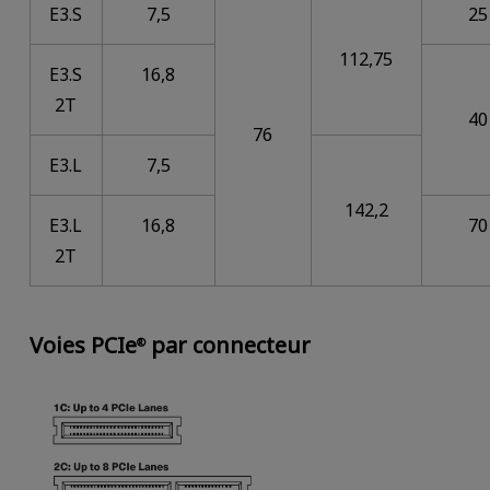
E3.S
7,5
25
112,75
E3.S
16,8
2T
40
76
E3.L
7,5
142,2
E3.L
16,8
70
2T
Voies PCIe
par connecteur
®