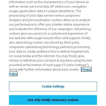
KIOXIA Holdings Corporation Home
information such as the characteristics of your device as
well as certain personal data (IP addresses, navigation
Relações com investidores
usage, geolocation data or unique identifiers). The
processing of your data serves various purposes:
Analytics and personalization cookies allow us to analyse
our performance to offer you a better online experience
and evaluate the efficiency of our campaigns. Advertising
cookies give you access to a customised experience of
our website with usage-based offers and support. Finally,
also advertising cookies are placed by third-party
Política de Privacidade
companies (advertising technology partners) processing
your data to create audience lists to deliver targeted ads
Cookie Settings
on social media and the internet. You may freely give,
refuse or withdraw your consent at any time using the link
Termos e Condições
provided at the bottom of each page (“Cookie Settings”),
along with further information about each cookie.
Privacy
Marcas comerciais
Policy
Produtos de Importação e Contrafação Paralelos
Mapa do site
Cookie Settings
Legislação europeia
Use only strictly necessary cookies
Sistema de Denúncia de Irregularidades