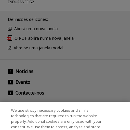
ENDURANCE G2
Definições de ícones:
Abrirá uma nova janela.
O PDF abrirá numa nova janela.
Abre-se uma janela modal.
Notícias
Evento
Contacte-nos
We use strictly necessary cookies and similar
KIOXIA Holdings Corporation (Societário /
technologies that are required to run the website
properly. Additional cookies are only used with your
Relações com Investidores)
consent. We use them to access, analyse and store