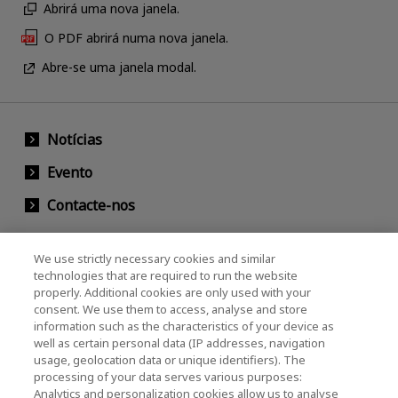
Abrirá uma nova janela.
O PDF abrirá numa nova janela.
Abre-se uma janela modal.
Notícias
Evento
Contacte-nos
We use strictly necessary cookies and similar
KIOXIA Holdings Corporation (Societário /
technologies that are required to run the website
properly. Additional cookies are only used with your
Relações com Investidores)
consent. We use them to access, analyse and store
KIOXIA Holdings Corporation Home
information such as the characteristics of your device as
well as certain personal data (IP addresses, navigation
Relações com investidores
usage, geolocation data or unique identifiers). The
processing of your data serves various purposes:
Analytics and personalization cookies allow us to analyse