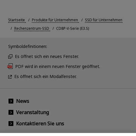
Startseite
Produkte für Unternehmen
SSD für Unternehmen
Rechenzentrum-SSD
CD8P-V-Serie (E3.S)
Symboldefinitionen:
Es öffnet sich ein neues Fenster.
PDF wird in einem neuen Fenster geöffnet.
Es öffnet sich ein Modalfenster.
News
Veranstaltung
Kontaktieren Sie uns