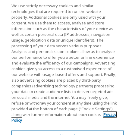
We use strictly necessary cookies and similar
KIOXIA Holdings Corporation
technologies that are required to run the website
properly. Additional cookies are only used with your
(Gesellschaftsrecht / Investor Relations)
consent. We use them to access, analyse and store
KIOXIA Holdings Corporation Home
information such as the characteristics of your device as
well as certain personal data (IP addresses, navigation
Investorenbeziehungen
usage, geolocation data or unique identifiers). The
processing of your data serves various purposes:
Analytics and personalization cookies allow us to analyse
our performance to offer you a better online experience
and evaluate the efficiency of our campaigns. Advertising
cookies give you access to a customised experience of
our website with usage-based offers and support. Finally,
also advertising cookies are placed by third-party
Datenschutzerklärung
companies (advertising technology partners) processing
your data to create audience lists to deliver targeted ads
Cookie Settings
on social media and the internet. You may freely give,
refuse or withdraw your consent at any time using the link
Geschäftsbedingungen
provided at the bottom of each page (“Cookie Settings”),
along with further information about each cookie.
Privacy
Marken
Policy
Parallelimport und gefälschte Produkte